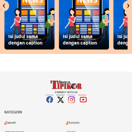
‹
›
Isi judul sama
Isi judul sama
Isi ju
dengan caption
dengan caption
dengan
CONNECT WITH US
Facebook
Twitter
Instagram
YouTube
KATEGORI
Daerah
Ekonomi