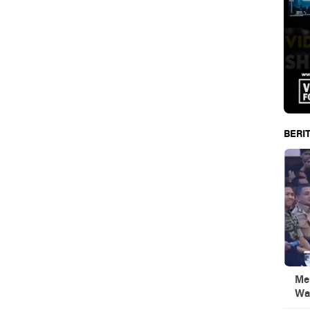
BERIT
Men
Wa