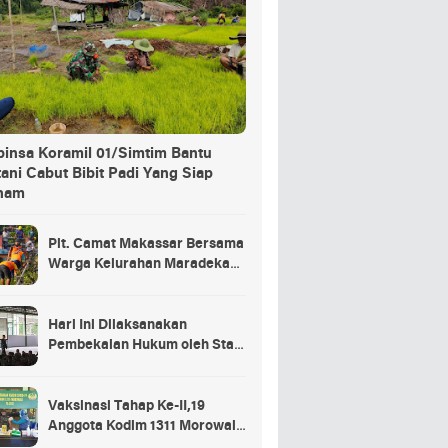
binsa Koramil 01/Simtim Bantu
ani Cabut Bibit Padi Yang Siap
nam
Plt. Camat Makassar Bersama
Warga Kelurahan Maradekaya
Lakukan Pembersihan Kanal
Hari Ini Dilaksanakan
Pembekalan Hukum oleh Staf
Hukum Divif 2 Kostrad Kepada
Para Prajurit Baru Divif 2
Kostrad
Vaksinasi Tahap Ke-II,19
Anggota Kodim 1311 Morowali
Tidak di Vaksin