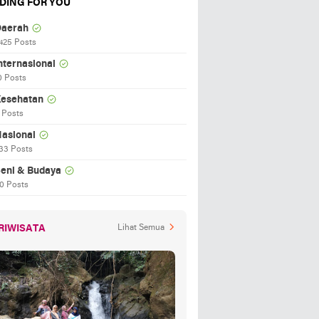
DING FOR YOU
aerah
425 Posts
nternasional
0 Posts
esehatan
 Posts
asional
33 Posts
eni & Budaya
0 Posts
RIWISATA
Lihat Semua