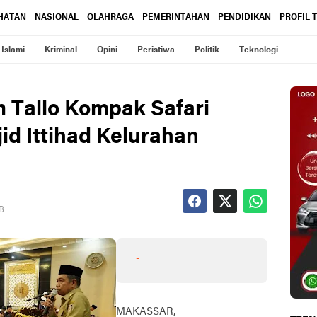
HATAN
NASIONAL
OLAHRAGA
PEMERINTAHAN
PENDIDIKAN
PROFIL 
Islami
Kriminal
Opini
Peristiwa
Politik
Teknologi
 Tallo Kompak Safari
id Ittihad Kelurahan
IB
-
MAKASSAR,