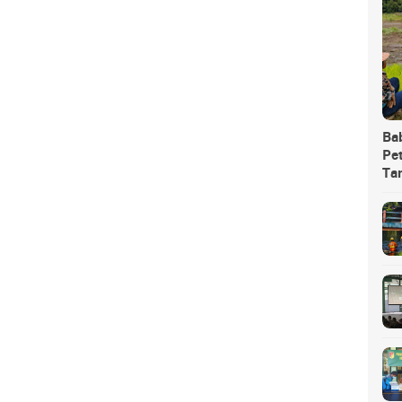
Ba
Pet
Ta