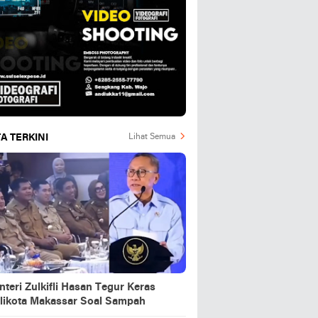
A TERKINI
Lihat Semua
teri Zulkifli Hasan Tegur Keras
likota Makassar Soal Sampah