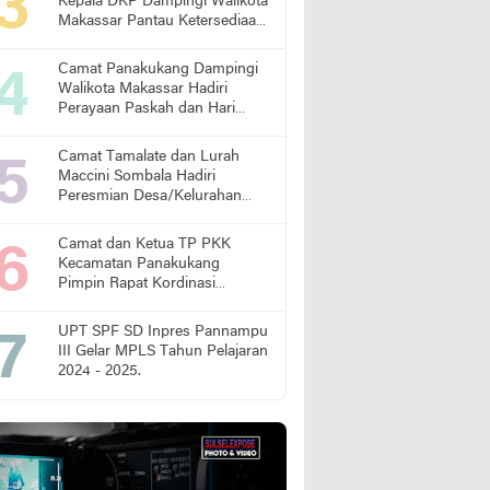
Kepala DKP Dampingi Walikota
Makassar Pantau Ketersediaan
Pangan di Pasar
Camat Panakukang Dampingi
Walikota Makassar Hadiri
Perayaan Paskah dan Hari
Lansia Nasional
Camat Tamalate dan Lurah
Maccini Sombala Hadiri
Peresmian Desa/Kelurahan
Sadar Hukum
Camat dan Ketua TP PKK
Kecamatan Panakukang
Pimpin Rapat Kordinasi
Percepatan Penanganan
Stunting
UPT SPF SD Inpres Pannampu
III Gelar MPLS Tahun Pelajaran
2024 - 2025.