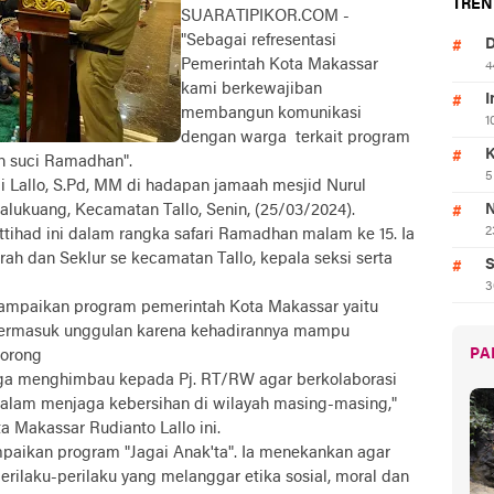
TREN
SUARATIPIKOR.COM -
"Sebagai refresentasi
D
Pemerintah Kota Makassar
4
kami berkewajiban
I
membangun komunikasi
1
dengan warga terkait program
K
n suci Ramadhan".
5
li Lallo, S.Pd, MM di hadapan jamaah mesjid Nurul
Kalukuang, Kecamatan Tallo, Senin, (25/03/2024).
N
2
Ittihad ini dalam rangka safari Ramadhan malam ke 15. Ia
ah dan Seklur se kecamatan Tallo, kepala seksi serta
S
3
ampaikan program pemerintah Kota Makassar yaitu
 termasuk unggulan karena kehadirannya mampu
PA
lorong
juga menghimbau kepada Pj. RT/RW agar berkolaborasi
alam menjaga kebersihan di wilayah masing-masing,"
Makassar Rudianto Lallo ini.
paikan program "Jagai Anak'ta". Ia menekankan agar
erilaku-perilaku yang melanggar etika sosial, moral dan