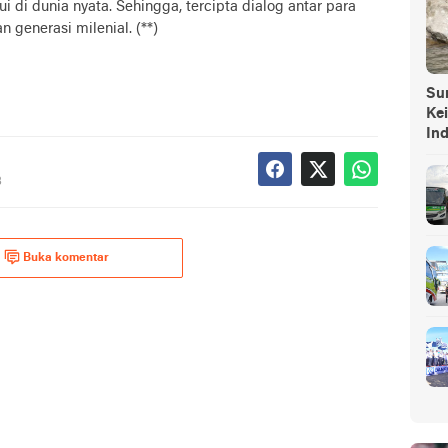
i di dunia nyata. Sehingga, tercipta dialog antar para
generasi milenial. (**)
Sump
Ke
In
B
Buka komentar