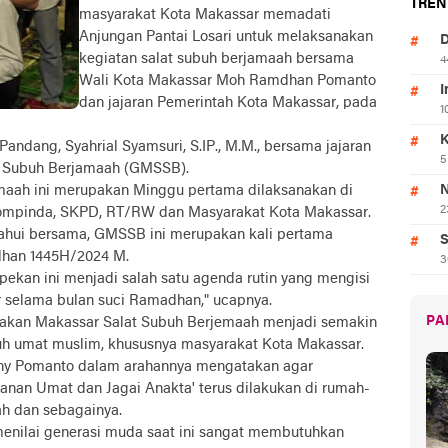
TREN
masyarakat Kota Makassar memadati
Anjungan Pantai Losari untuk melaksanakan
D
kegiatan salat subuh berjamaah bersama
4
Wali Kota Makassar Moh Ramdhan Pomanto
I
dan jajaran Pemerintah Kota Makassar, pada
1
K
ndang, Syahrial Syamsuri, S.IP., M.M., bersama jajaran
5
at Subuh Berjamaah (GMSSB).
maah ini merupakan Minggu pertama dilaksanakan di
N
2
ompinda, SKPD, RT/RW dan Masyarakat Kota Makassar.
etahui bersama, GMSSB ini merupakan kali pertama
S
dhan 1445H/2024 M.
3
pekan ini menjadi salah satu agenda rutin yang mengisi
selama bulan suci Ramadhan," ucapnya.
PA
rakan Makassar Salat Subuh Berjemaah menjadi semakin
uh umat muslim, khususnya masyarakat Kota Makassar.
nny Pomanto dalam arahannya mengatakan agar
nan Umat dan Jagai Anakta' terus dilakukan di rumah-
ah dan sebagainya.
 menilai generasi muda saat ini sangat membutuhkan