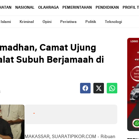
HATAN
NASIONAL
OLAHRAGA
PEMERINTAHAN
PENDIDIKAN
PROFIL 
Islami
Kriminal
Opini
Peristiwa
Politik
Teknologi
madhan, Camat Ujung
lat Subuh Berjamaah di
B
-
MAKASSAR, SUARATIPIKOR.COM - Ribuan