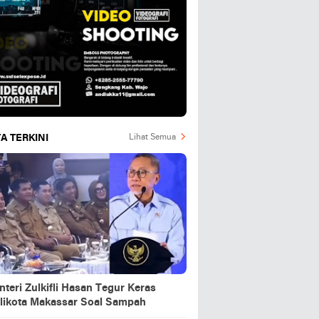
A TERKINI
Lihat Semua
teri Zulkifli Hasan Tegur Keras
likota Makassar Soal Sampah