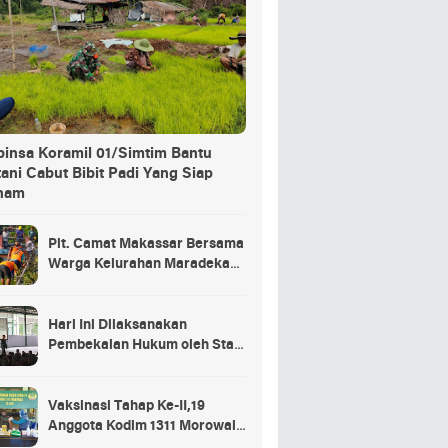
binsa Koramil 01/Simtim Bantu
ani Cabut Bibit Padi Yang Siap
nam
Plt. Camat Makassar Bersama
Warga Kelurahan Maradekaya
Lakukan Pembersihan Kanal
Hari Ini Dilaksanakan
Pembekalan Hukum oleh Staf
Hukum Divif 2 Kostrad Kepada
Para Prajurit Baru Divif 2
Kostrad
Vaksinasi Tahap Ke-II,19
Anggota Kodim 1311 Morowali
Tidak di Vaksin