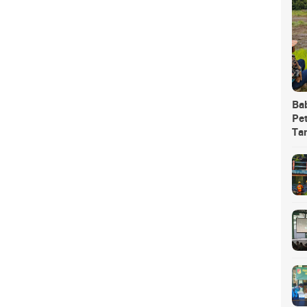
Ba
Pet
Ta