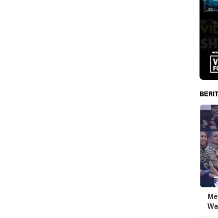
BERIT
Men
Wa