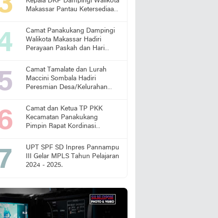
Kepala DKP Dampingi Walikota
Makassar Pantau Ketersediaan
Pangan di Pasar
Camat Panakukang Dampingi
Walikota Makassar Hadiri
Perayaan Paskah dan Hari
Lansia Nasional
Camat Tamalate dan Lurah
Maccini Sombala Hadiri
Peresmian Desa/Kelurahan
Sadar Hukum
Camat dan Ketua TP PKK
Kecamatan Panakukang
Pimpin Rapat Kordinasi
Percepatan Penanganan
Stunting
UPT SPF SD Inpres Pannampu
III Gelar MPLS Tahun Pelajaran
2024 - 2025.