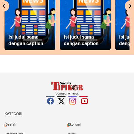
‹
›
Isi judul sama
Isi judul sama
Isi ju
dengan caption
dengan caption
dengan
CONNECT WITH US
Facebook
Twitter
Instagram
YouTube
KATEGORI
Daerah
Ekonomi