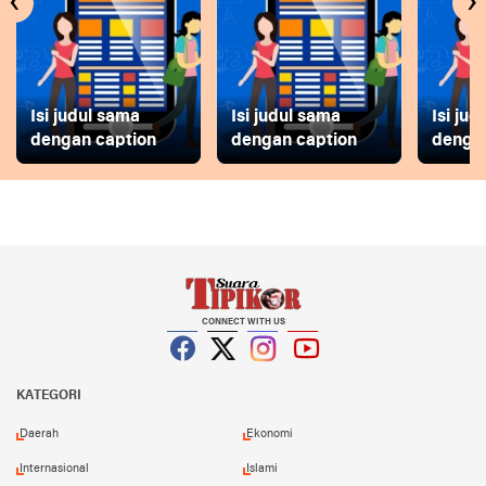
‹
›
Isi judul sama
Isi judul sama
Isi ju
dengan caption
dengan caption
dengan
CONNECT WITH US
Facebook
Twitter
Instagram
YouTube
KATEGORI
Daerah
Ekonomi
Internasional
Islami