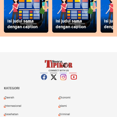
Isi judul sama
Isi judul sama
Isi ju
dengan caption
dengan caption
dengan
CONNECT WITH US
Facebook
Twitter
Instagram
YouTube
KATEGORI
Daerah
Ekonomi
Internasional
Islami
Kesehatan
Kriminal