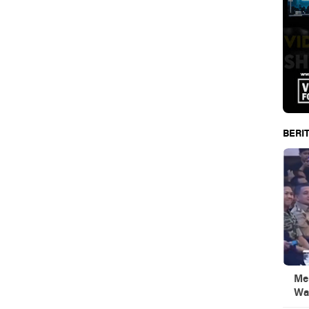
BERIT
Men
Wa