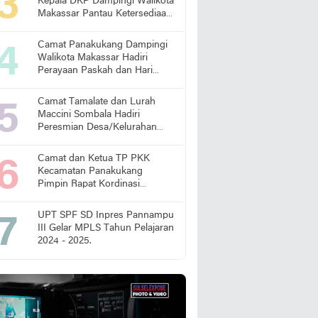
Kepala DKP Dampingi Walikota
Makassar Pantau Ketersediaan
Pangan di Pasar
Camat Panakukang Dampingi
Walikota Makassar Hadiri
Perayaan Paskah dan Hari
Lansia Nasional
Camat Tamalate dan Lurah
Maccini Sombala Hadiri
Peresmian Desa/Kelurahan
Sadar Hukum
Camat dan Ketua TP PKK
Kecamatan Panakukang
Pimpin Rapat Kordinasi
Percepatan Penanganan
Stunting
UPT SPF SD Inpres Pannampu
III Gelar MPLS Tahun Pelajaran
2024 - 2025.