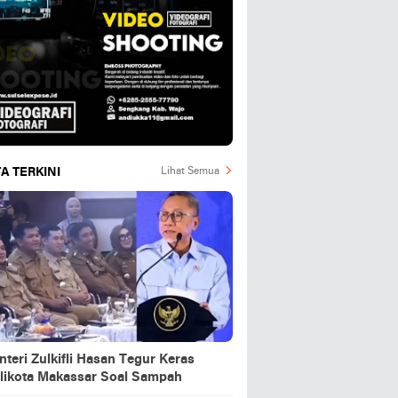
A TERKINI
Lihat Semua
teri Zulkifli Hasan Tegur Keras
likota Makassar Soal Sampah