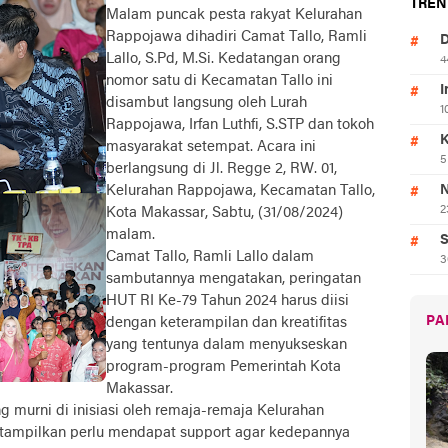
TREN
Malam puncak pesta rakyat Kelurahan
Rappojawa dihadiri Camat Tallo, Ramli
D
Lallo, S.Pd, M.Si. Kedatangan orang
4
nomor satu di Kecamatan Tallo ini
I
disambut langsung oleh Lurah
1
Rappojawa, Irfan Luthfi, S.STP dan tokoh
K
masyarakat setempat. Acara ini
5
berlangsung di Jl. Regge 2, RW. 01,
Kelurahan Rappojawa, Kecamatan Tallo,
N
2
Kota Makassar, Sabtu, (31/08/2024)
malam.
S
Camat Tallo, Ramli Lallo dalam
3
sambutannya mengatakan, peringatan
HUT RI Ke-79 Tahun 2024 harus diisi
PA
dengan keterampilan dan kreatifitas
yang tentunya dalam menyukseskan
program-program Pemerintah Kota
Makassar.
 murni di inisiasi oleh remaja-remaja Kelurahan
itampilkan perlu mendapat support agar kedepannya