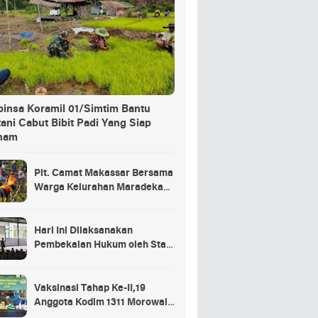
binsa Koramil 01/Simtim Bantu
ani Cabut Bibit Padi Yang Siap
nam
Plt. Camat Makassar Bersama
Warga Kelurahan Maradekaya
Lakukan Pembersihan Kanal
Hari Ini Dilaksanakan
Pembekalan Hukum oleh Staf
Hukum Divif 2 Kostrad Kepada
Para Prajurit Baru Divif 2
Kostrad
Vaksinasi Tahap Ke-II,19
Anggota Kodim 1311 Morowali
Tidak di Vaksin