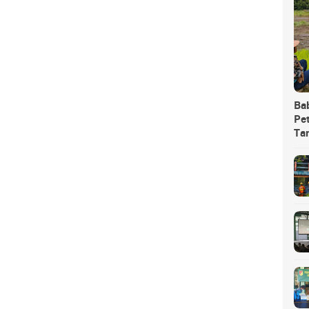
Ba
Pet
Ta