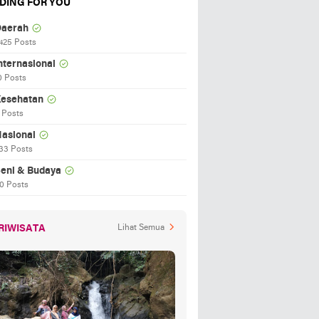
DING FOR YOU
aerah
425 Posts
nternasional
0 Posts
esehatan
 Posts
asional
33 Posts
eni & Budaya
0 Posts
RIWISATA
Lihat Semua