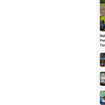
Ba
Pet
Ta