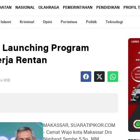
HATAN
NASIONAL
OLAHRAGA
PEMERINTAHAN
PENDIDIKAN
PROFIL 
Islami
Kriminal
Opini
Peristiwa
Politik
Teknologi
i Launching Program
rja Rentan
24 WIB
MAKASSAR, SUARATIPIKOR.COM
- Camat Wajo kota Makassar Drs
Nimbrod Sembe S.So., MM,