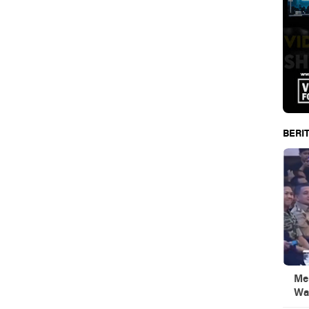
BERIT
Men
Wa