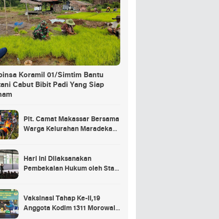
binsa Koramil 01/Simtim Bantu
ani Cabut Bibit Padi Yang Siap
nam
Plt. Camat Makassar Bersama
Warga Kelurahan Maradekaya
Lakukan Pembersihan Kanal
Hari Ini Dilaksanakan
Pembekalan Hukum oleh Staf
Hukum Divif 2 Kostrad Kepada
Para Prajurit Baru Divif 2
Kostrad
Vaksinasi Tahap Ke-II,19
Anggota Kodim 1311 Morowali
Tidak di Vaksin