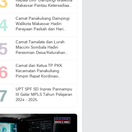
Kepala DKP Dampingi Walikota
Makassar Pantau Ketersediaan
Pangan di Pasar
Camat Panakukang Dampingi
Walikota Makassar Hadiri
Perayaan Paskah dan Hari
Lansia Nasional
Camat Tamalate dan Lurah
Maccini Sombala Hadiri
Peresmian Desa/Kelurahan
Sadar Hukum
Camat dan Ketua TP PKK
Kecamatan Panakukang
Pimpin Rapat Kordinasi
Percepatan Penanganan
Stunting
UPT SPF SD Inpres Pannampu
III Gelar MPLS Tahun Pelajaran
2024 - 2025.