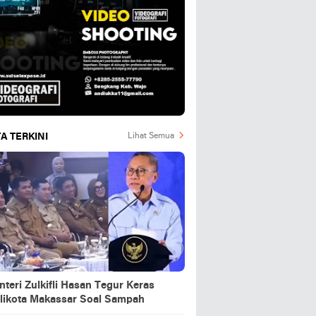
A TERKINI
Lihat Semua
teri Zulkifli Hasan Tegur Keras
likota Makassar Soal Sampah