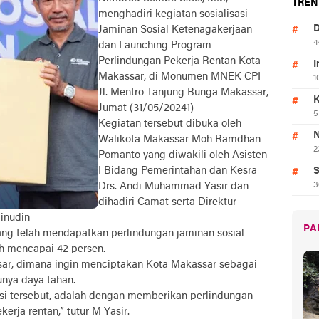
TREN
menghadiri kegiatan sosialisasi
D
Jaminan Sosial Ketenagakerjaan
4
dan Launching Program
Perlindungan Pekerja Rentan Kota
I
Makassar, di Monumen MNEK CPI
1
Jl. Mentro Tanjung Bunga Makassar,
K
Jumat (31/05/20241)
5
Kegiatan tersebut dibuka oleh
N
Walikota Makassar Moh Ramdhan
2
Pomanto yang diwakili oleh Asisten
I Bidang Pemerintahan dan Kesra
S
Drs. Andi Muhammad Yasir dan
3
dihadiri Camat serta Direktur
inudin
PA
yang telah mendapatkan perlindungan jaminan sosial
h mencapai 42 persen.
sar, dimana ingin menciptakan Kota Makassar sebagai
unya daya tahan.
isi tersebut, adalah dengan memberikan perlindungan
erja rentan,” tutur M Yasir.