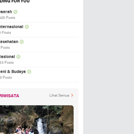
DING FOR YOU
aerah
425 Posts
nternasional
0 Posts
esehatan
 Posts
asional
33 Posts
eni & Budaya
0 Posts
RIWISATA
Lihat Semua