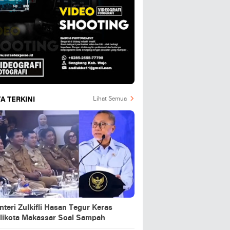
A TERKINI
Lihat Semua
teri Zulkifli Hasan Tegur Keras
likota Makassar Soal Sampah