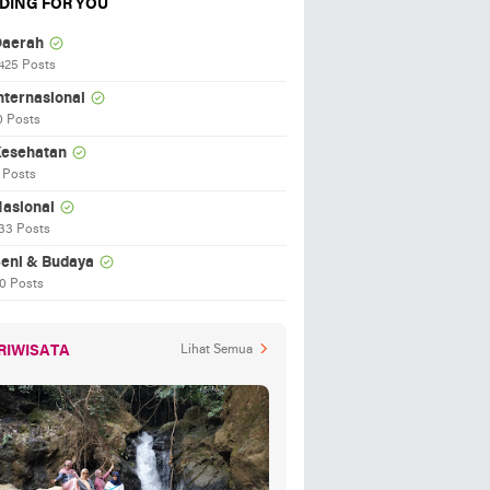
DING FOR YOU
aerah
425 Posts
nternasional
0 Posts
esehatan
 Posts
asional
33 Posts
eni & Budaya
0 Posts
RIWISATA
Lihat Semua