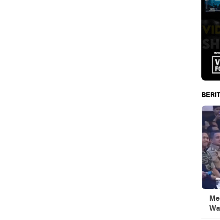
BERIT
Men
Wa