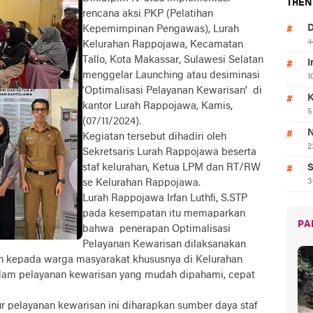
TREN
rencana aksi PKP (Pelatihan
D
Kepemimpinan Pengawas), Lurah
4
Kelurahan Rappojawa, Kecamatan
Tallo, Kota Makassar, Sulawesi Selatan
I
menggelar Launching atau desiminasi
1
'Optimalisasi Pelayanan Kewarisan' di
K
kantor Lurah Rappojawa, Kamis,
5
(07/11/2024).
N
Kegiatan tersebut dihadiri oleh
2
Sekretsaris Lurah Rappojawa beserta
staf kelurahan, Ketua LPM dan RT/RW
S
se Kelurahan Rappojawa.
3
Lurah Rappojawa Irfan Luthfi, S.STP
pada kesempatan itu memaparkan
PA
bahwa penerapan Optimalisasi
Pelayanan Kewarisan dilaksanakan
 kepada warga masyarakat khususnya di Kelurahan
am pelayanan kewarisan yang mudah dipahami, cepat
 pelayanan kewarisan ini diharapkan sumber daya staf