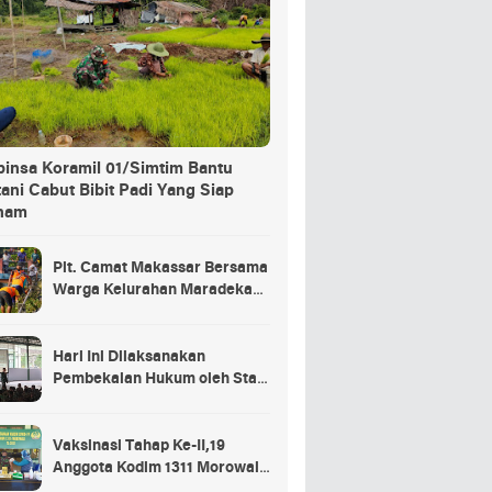
binsa Koramil 01/Simtim Bantu
ani Cabut Bibit Padi Yang Siap
nam
Plt. Camat Makassar Bersama
Warga Kelurahan Maradekaya
Lakukan Pembersihan Kanal
Hari Ini Dilaksanakan
Pembekalan Hukum oleh Staf
Hukum Divif 2 Kostrad Kepada
Para Prajurit Baru Divif 2
Kostrad
Vaksinasi Tahap Ke-II,19
Anggota Kodim 1311 Morowali
Tidak di Vaksin