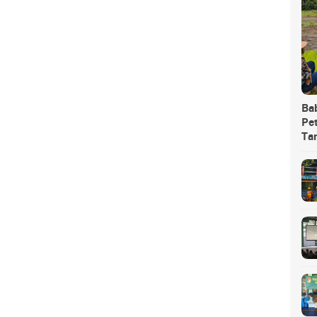
Ba
Pet
Ta