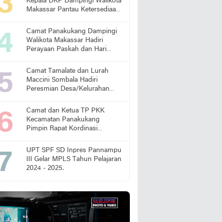
Kepala DKP Dampingi Walikota
Makassar Pantau Ketersediaan
Pangan di Pasar
Camat Panakukang Dampingi
Walikota Makassar Hadiri
Perayaan Paskah dan Hari
Lansia Nasional
Camat Tamalate dan Lurah
Maccini Sombala Hadiri
Peresmian Desa/Kelurahan
Sadar Hukum
Camat dan Ketua TP PKK
Kecamatan Panakukang
Pimpin Rapat Kordinasi
Percepatan Penanganan
Stunting
UPT SPF SD Inpres Pannampu
III Gelar MPLS Tahun Pelajaran
2024 - 2025.