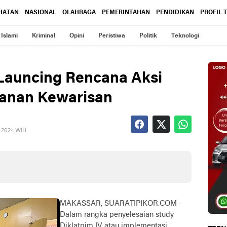
HATAN
NASIONAL
OLAHRAGA
PEMERINTAHAN
PENDIDIKAN
PROFIL 
Islami
Kriminal
Opini
Peristiwa
Politik
Teknologi
Launcing Rencana Aksi
yanan Kewarisan
, 2024 WIB
MAKASSAR, SUARATIPIKOR.COM -
Dalam rangka penyelesaian study
Diklatpim IV atau implementasi