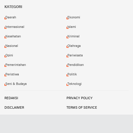
Facebook
Twitter
Instagram
YouTube
KATEGORI
Daerah
Ekonomi
Internasional
Islami
Kesehatan
Kriminal
Nasional
Olahraga
Opini
Pariwisata
Pemerintahan
Pendidikan
Peristiwa
Politik
Seni & Budaya
Teknologi
REDAKSI
PRIVACY POLICY
DISCLAIMER
TERMS OF SERVICE
MEDIA SIBER
INFO IKLAN
Copyright ©
2026
SUARATIPIKOR