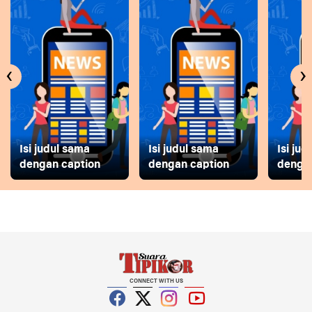
‹
›
Isi judul sama
Isi judul sama
Isi ju
dengan caption
dengan caption
dengan
CONNECT WITH US