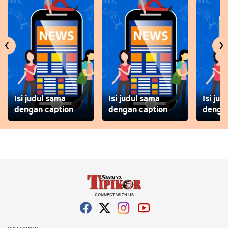
‹
›
Isi judul sama
Isi judul sama
Isi ju
dengan caption
dengan caption
dengan
CONNECT WITH US
Facebook
Twitter
Instagram
YouTube