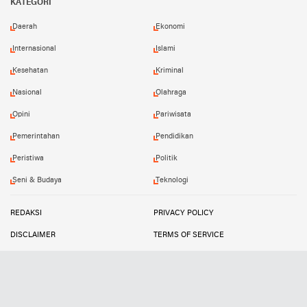
KATEGORI
Daerah
Ekonomi
Internasional
Islami
Kesehatan
Kriminal
Nasional
Olahraga
Opini
Pariwisata
Pemerintahan
Pendidikan
Peristiwa
Politik
Seni & Budaya
Teknologi
REDAKSI
PRIVACY POLICY
DISCLAIMER
TERMS OF SERVICE
MEDIA SIBER
INFO IKLAN
Copyright ©
2026
SUARATIPIKOR