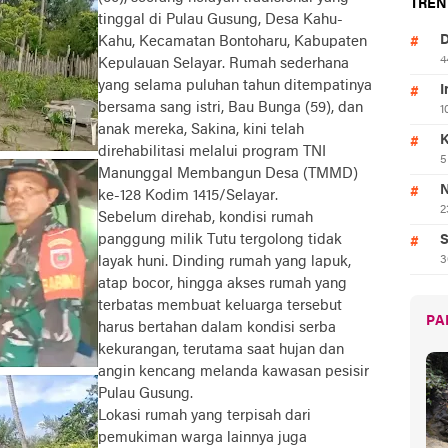
TREN
tinggal di Pulau Gusung, Desa Kahu-
D
Kahu, Kecamatan Bontoharu, Kabupaten
4
Kepulauan Selayar. Rumah sederhana
yang selama puluhan tahun ditempatinya
I
bersama sang istri, Bau Bunga (59), dan
1
anak mereka, Sakina, kini telah
K
direhabilitasi melalui program TNI
5
Manunggal Membangun Desa (TMMD)
N
ke-128 Kodim 1415/Selayar.
2
Sebelum direhab, kondisi rumah
panggung milik Tutu tergolong tidak
S
layak huni. Dinding rumah yang lapuk,
3
atap bocor, hingga akses rumah yang
terbatas membuat keluarga tersebut
PA
harus bertahan dalam kondisi serba
kekurangan, terutama saat hujan dan
angin kencang melanda kawasan pesisir
Pulau Gusung.
Lokasi rumah yang terpisah dari
pemukiman warga lainnya juga