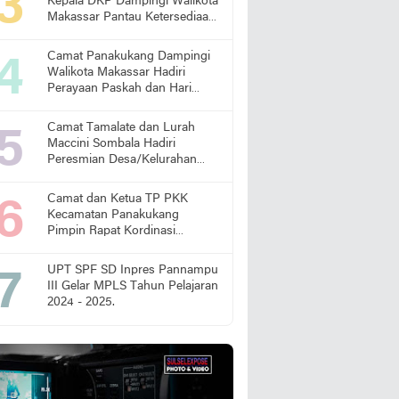
Kepala DKP Dampingi Walikota
Makassar Pantau Ketersediaan
Pangan di Pasar
Camat Panakukang Dampingi
Walikota Makassar Hadiri
Perayaan Paskah dan Hari
Lansia Nasional
Camat Tamalate dan Lurah
Maccini Sombala Hadiri
Peresmian Desa/Kelurahan
Sadar Hukum
Camat dan Ketua TP PKK
Kecamatan Panakukang
Pimpin Rapat Kordinasi
Percepatan Penanganan
Stunting
UPT SPF SD Inpres Pannampu
III Gelar MPLS Tahun Pelajaran
2024 - 2025.