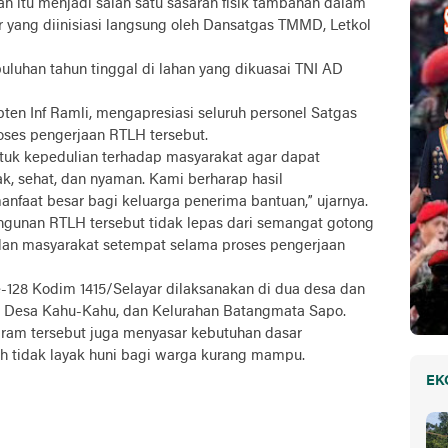
ah itu menjadi salah satu sasaran fisik tambahan dalam
yang diinisiasi langsung oleh Dansatgas TMMD, Letkol
puluhan tahun tinggal di lahan yang dikuasai TNI AD
en Inf Ramli, mengapresiasi seluruh personel Satgas
oses pengerjaan RTLH tersebut.
tuk kepedulian terhadap masyarakat agar dapat
ak, sehat, dan nyaman. Kami berharap hasil
faat besar bagi keluarga penerima bantuan,” ujarnya.
gunan RTLH tersebut tidak lepas dari semangat gotong
dan masyarakat setempat selama proses pengerjaan
128 Kodim 1415/Selayar dilaksanakan di dua desa dan
a, Desa Kahu-Kahu, dan Kelurahan Batangmata Sapo.
gram tersebut juga menyasar kebutuhan dasar
ah tidak layak huni bagi warga kurang mampu.
EK