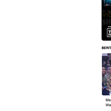
BERIT
Men
Wa