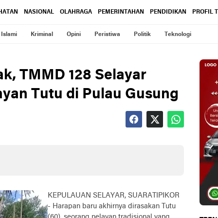
HATAN
NASIONAL
OLAHRAGA
PEMERINTAHAN
PENDIDIKAN
PROFIL 
Islami
Kriminal
Opini
Peristiwa
Politik
Teknologi
ak, TMMD 128 Selayar
yan Tutu di Pulau Gusung
KEPULAUAN SELAYAR, SUARATIPIKOR
- Harapan baru akhirnya dirasakan Tutu
(60), seorang nelayan tradisional yang