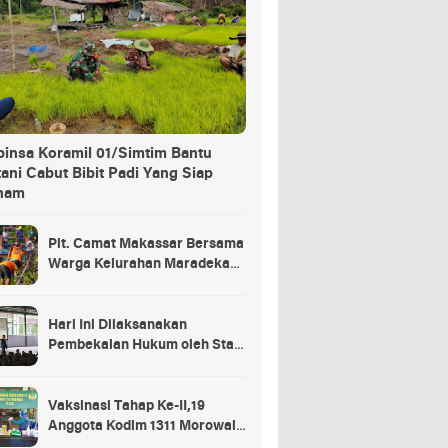
binsa Koramil 01/Simtim Bantu
ani Cabut Bibit Padi Yang Siap
nam
Plt. Camat Makassar Bersama
Warga Kelurahan Maradekaya
Lakukan Pembersihan Kanal
Hari Ini Dilaksanakan
Pembekalan Hukum oleh Staf
Hukum Divif 2 Kostrad Kepada
Para Prajurit Baru Divif 2
Kostrad
Vaksinasi Tahap Ke-II,19
Anggota Kodim 1311 Morowali
Tidak di Vaksin