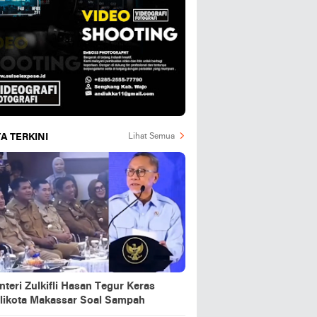
A TERKINI
Lihat Semua
teri Zulkifli Hasan Tegur Keras
likota Makassar Soal Sampah