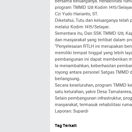
bersama keluarganya. Rehabilitasi rum
program TMMD 128 Kodim 1415/Selayar 
Czi Yudo Harianto, ST.
Diketahui, Tutu dan keluarganya telah 
melalui Kodim 1415/Selayar.
Sementara itu, Dan SSK TMMD 128, Kapt
dan masyarakat yang terlibat dalam pr
“Penyelesaian RTLH ini merupakan ben
memiliki tempat tinggal yang lebih lay
pembangunan ini dapat memberikan man
Ia menambahkan, keberhasilan pemban
royong antara personel Satgas TMMD 
berlangsung.
Secara keseluruhan, program TMMD ke-
satu kelurahan, yakni Desa Tamalanre
Selain pembangunan infrastruktur, pro
masyarakat, termasuk rehabilitasi rum
Laporan: Supardi
Tag Terkait