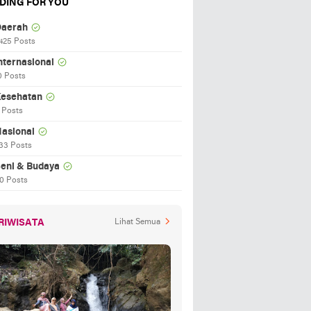
DING FOR YOU
aerah
425 Posts
nternasional
0 Posts
esehatan
 Posts
asional
33 Posts
eni & Budaya
0 Posts
RIWISATA
Lihat Semua