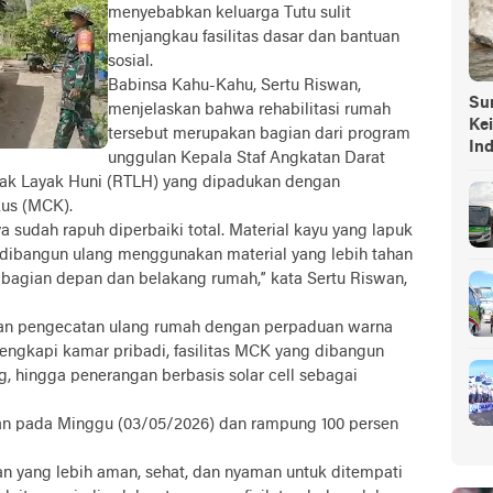
menyebabkan keluarga Tutu sulit
menjangkau fasilitas dasar dan bantuan
sosial.
Babinsa Kahu-Kahu, Sertu Riswan,
Sump
menjelaskan bahwa rehabilitasi rumah
Ke
tersebut merupakan bagian dari program
In
unggulan Kepala Staf Angkatan Darat
dak Layak Huni (RTLH) yang dipadukan dengan
kus (MCK).
 sudah rapuh diperbaiki total. Material kayu yang lapuk
ur dibangun ulang menggunakan material yang lebih tahan
 bagian depan dan belakang rumah,” kata Sertu Riswan,
kan pengecatan ulang rumah dengan perpaduan warna
ilengkapi kamar pribadi, fasilitas MCK yang dibangun
g, hingga penerangan berbasis solar cell sebagai
an pada Minggu (03/05/2026) dan rampung 100 persen
an yang lebih aman, sehat, dan nyaman untuk ditempati