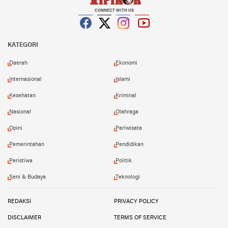
CONNECT WITH US
Facebook
Twitter
Instagram
YouTube
KATEGORI
Daerah
Ekonomi
Internasional
Islami
Kesehatan
Kriminal
Nasional
Olahraga
Opini
Pariwisata
Pemerintahan
Pendidikan
Peristiwa
Politik
Seni & Budaya
Teknologi
REDAKSI
PRIVACY POLICY
DISCLAIMER
TERMS OF SERVICE