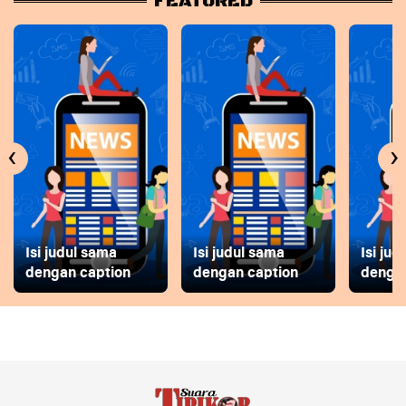
FEATURED
‹
›
Isi judul sama
Isi judul sama
Isi ju
dengan caption
dengan caption
dengan