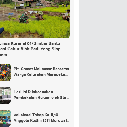
binsa Koramil 01/Simtim Bantu
ani Cabut Bibit Padi Yang Siap
nam
Plt. Camat Makassar Bersama
Warga Kelurahan Maradekaya
Lakukan Pembersihan Kanal
Hari Ini Dilaksanakan
Pembekalan Hukum oleh Staf
Hukum Divif 2 Kostrad Kepada
Para Prajurit Baru Divif 2
Kostrad
Vaksinasi Tahap Ke-II,19
Anggota Kodim 1311 Morowali
Tidak di Vaksin