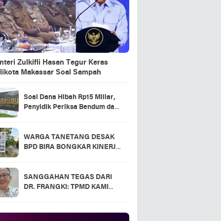
teri Zulkifli Hasan Tegur Keras
likota Makassar Soal Sampah
Soal Dana Hibah Rp15 Miliar,
Penyidik Periksa Bendum dan
Kasek KONI Makassar
WARGA TANETANG DESAK
BPD BIRA BONGKAR KINERJA
KADES: MANA BUKTI
TRANSPARANSI DANA
DESA?
SANGGAHAN TEGAS DARI
DR. FRANGKI: TPMD KAMI
SUDAH MEMENUHI SEMUA
KETENTUAN