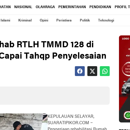
HATAN
NASIONAL
OLAHRAGA
PEMERINTAHAN
PENDIDIKAN
PROFIL 
Islami
Kriminal
Opini
Peristiwa
Politik
Teknologi
Rehab RTLH TMMD 128 di
Capai Tahqp Penyelesaian
KEPULAUAN SELAYAR,
SUARATIPIKOR.COM –
Pengerjaan rehabilitasi Rumah