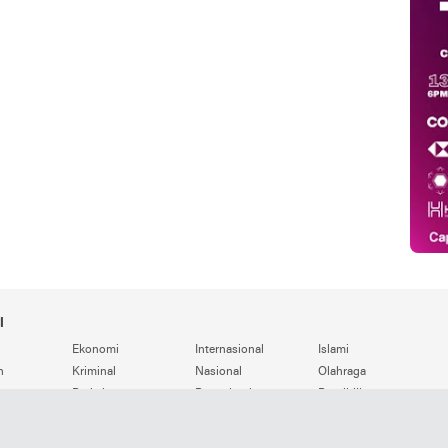
i
Ekonomi
Internasional
Islami
n
Kriminal
Nasional
Olahraga
Pariwisata
Pemerintahan
Pendidikan
Politik
Seni & Budaya
Teknologi