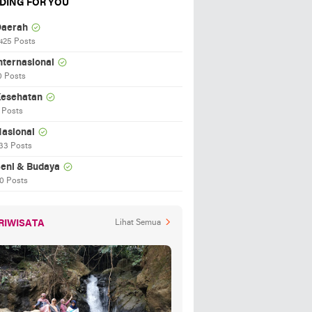
DING FOR YOU
aerah
425 Posts
nternasional
0 Posts
esehatan
 Posts
asional
33 Posts
eni & Budaya
0 Posts
RIWISATA
Lihat Semua