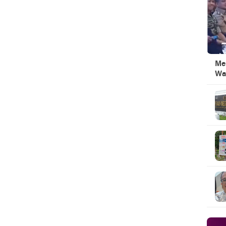
Men
Wa