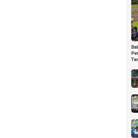
Ba
Pet
Ta