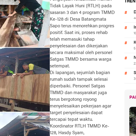
TREN
Tidak Layak Huni (RTLH) pada
D
sasaran 3 dan 4 program TMMD
4
Ke-128 di Desa Batangmata
Sapo terus menorehkan progres
I
positif. Saat ini, proses rehab
1
telah memasuki tahap
K
penyelesaian dan dikerjakan
5
secara maksimal oleh personel
N
Satgas TMMD bersama warga
2
setempat.
Di lapangan, sejumlah bagian
S
rumah sudah tampak selesai
3
diperbaiki. Personel Satgas
TMMD dan masyarakat juga
PA
terus bergotong royong
menyelesaikan pekerjaan agar
target penyelesaian dapat
tercapai tepat waktu.
Koordinator RTLH TMMD Ke-
128, Hasdy Syam,