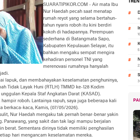
TREN
SUARATIPIKOR.COM - Air mata Ibu
Nur Haedah pecah saat menatap
D
rumah reyot yang selama bertahun-
4
tahun nyaris roboh itu kini berdiri
I
kokoh di hadapannya. Perempuan
1
sederhana di Batangmata Sapo,
K
Kabupaten Kepulauan Selayar, itu
5
bahkan mengaku sempat mengira
kehadiran personel TNI yang
N
2
merenovasi rumahnya hanyalah
jadi.
S
tai lapuk, dan membahayakan keselamatan penghuninya,
3
umah Tidak Layak Huni (RTLH) TMMD ke-128 Kodim
 unggulan Kepala Staf Angkatan Darat (KASAD).
PA
 hampir roboh. Lantainya rapuh, saya juga beberapa kali
a berkaca-kaca, Kamis, (07/05/2026).
 sulit, Nur Haedah mengaku tak pernah benar-benar yakin
g. Panawang, yang sakit dan tak lagi mampu berjalan
 berat. Sementara dirinya tidak memiliki penghasilan
setiap hari mengancam keselamatan mereka.