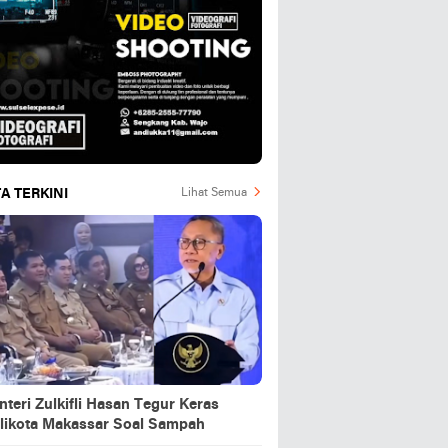
A TERKINI
Lihat Semua
teri Zulkifli Hasan Tegur Keras
likota Makassar Soal Sampah