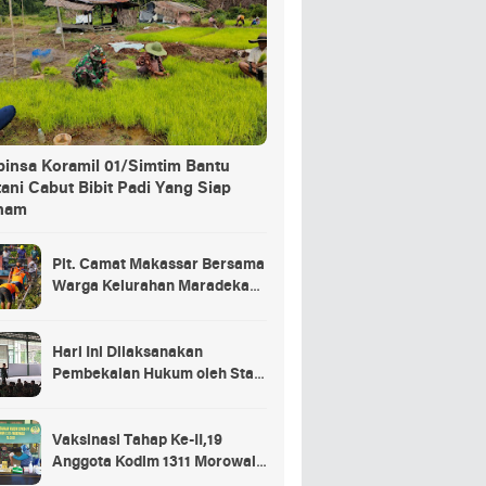
binsa Koramil 01/Simtim Bantu
ani Cabut Bibit Padi Yang Siap
nam
Plt. Camat Makassar Bersama
Warga Kelurahan Maradekaya
Lakukan Pembersihan Kanal
Hari Ini Dilaksanakan
Pembekalan Hukum oleh Staf
Hukum Divif 2 Kostrad Kepada
Para Prajurit Baru Divif 2
Kostrad
Vaksinasi Tahap Ke-II,19
Anggota Kodim 1311 Morowali
Tidak di Vaksin