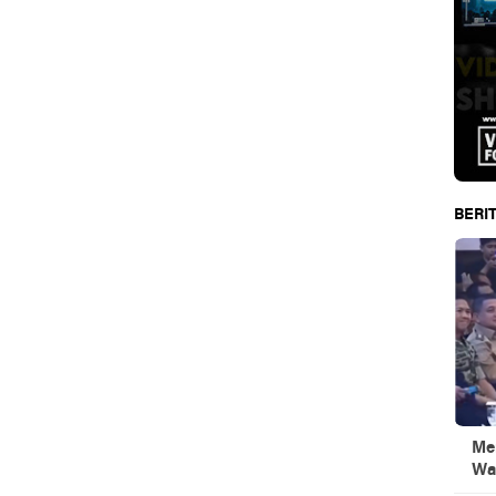
BERIT
Men
Wa