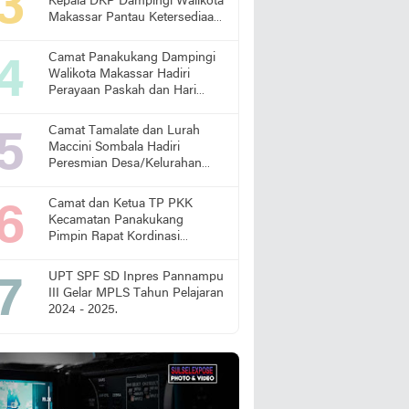
Kepala DKP Dampingi Walikota
Makassar Pantau Ketersediaan
Pangan di Pasar
Camat Panakukang Dampingi
Walikota Makassar Hadiri
Perayaan Paskah dan Hari
Lansia Nasional
Camat Tamalate dan Lurah
Maccini Sombala Hadiri
Peresmian Desa/Kelurahan
Sadar Hukum
Camat dan Ketua TP PKK
Kecamatan Panakukang
Pimpin Rapat Kordinasi
Percepatan Penanganan
Stunting
UPT SPF SD Inpres Pannampu
III Gelar MPLS Tahun Pelajaran
2024 - 2025.