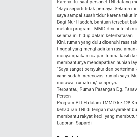
‎Karena itu, saat personel TNI datang 
“Saya seperti tidak percaya. Selama in
saya sampai susah tidur karena takut in
‎Bagi Nur Haedah, bantuan tersebut bu
melalui program TMMD dinilai telah m
selama ini hidup dalam keterbatasan.
‎Kini, rumah yang dulu dipenuhi rasa t
tinggal yang menghadirkan rasa aman
menyampaikan ucapan terima kasih kep
membantunya mendapatkan hunian la
‎“Saya sangat bersyukur dan berterim
yang sudah merenovasi rumah saya. Mu
merawat rumah ini,” ucapnya.
‎Terpantau, Rumah Pasangan Dg. Pana
Persen
‎Program RTLH dalam TMMD ke-128 Kod
kehadiran TNI di tengah masyarakat b
membantu rakyat kecil yang membutuhk
Laporan: Supardi