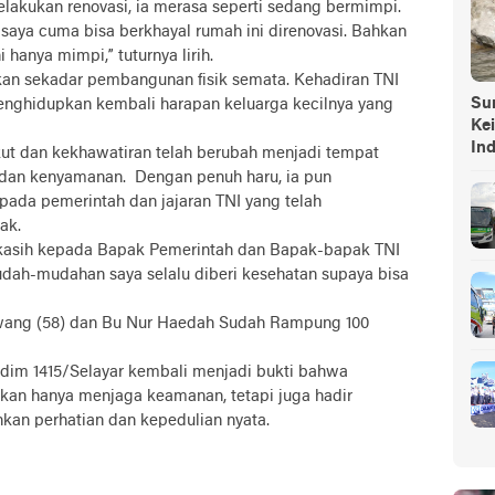
melakukan renovasi, ia merasa seperti sedang bermimpi.
i saya cuma bisa berkhayal rumah ini direnovasi. Bahkan
i hanya mimpi,” tuturnya lirih.
kan sekadar pembangunan fisik semata. Kehadiran TNI
Sump
enghidupkan kembali harapan keluarga kecilnya yang
Ke
In
akut dan kekhawatiran telah berubah menjadi tempat
 dan kenyamanan. Dengan penuh haru, ia pun
ada pemerintah dan jajaran TNI yang telah
yak.
a kasih kepada Bapak Pemerintah dan Bapak-bapak TNI
dah-mudahan saya selalu diberi kesehatan supaya bisa
wang (58) dan Bu Nur Haedah Sudah Rampung 100
im 1415/Selayar kembali menjadi bukti bahwa
ukan hanya menjaga keamanan, tetapi juga hadir
an perhatian dan kepedulian nyata.