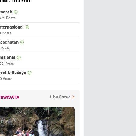
DING FOR YOU
aerah
425 Posts
nternasional
0 Posts
esehatan
 Posts
asional
33 Posts
eni & Budaya
0 Posts
RIWISATA
Lihat Semua