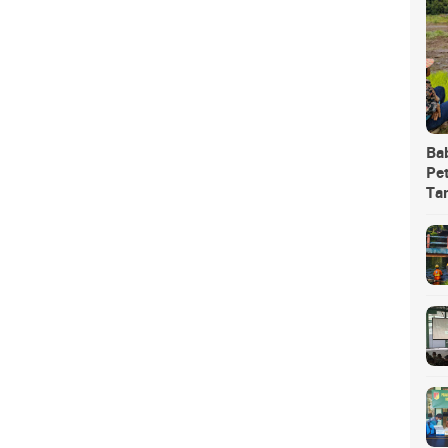
Ba
Pet
Ta