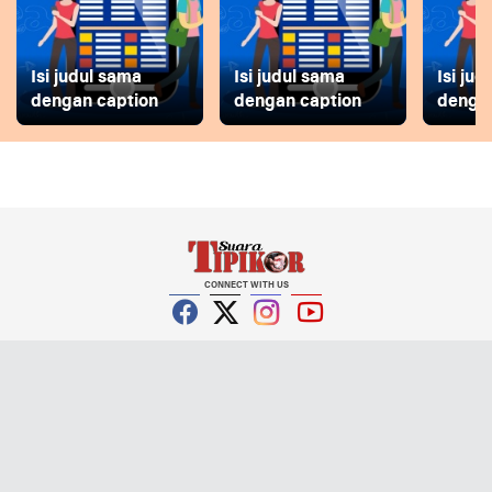
Isi judul sama
Isi judul sama
Isi ju
dengan caption
dengan caption
dengan
CONNECT WITH US
Facebook
Twitter
Instagram
YouTube
KATEGORI
Daerah
Ekonomi
Internasional
Islami
Kesehatan
Kriminal