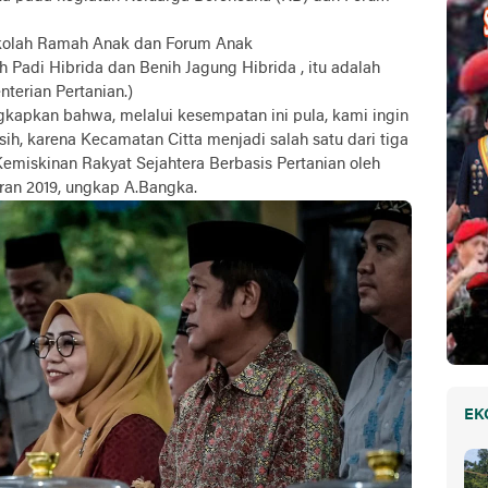
ekolah Ramah Anak dan Forum Anak
h Padi Hibrida dan Benih Jagung Hibrida , itu adalah
terian Pertanian.)
kapkan bahwa, melalui kesempatan ini pula, kami ingin
h, karena Kecamatan Citta menjadi salah satu dari tiga
iskinan Rakyat Sejahtera Berbasis Pertanian oleh
ran 2019, ungkap A.Bangka.
EK