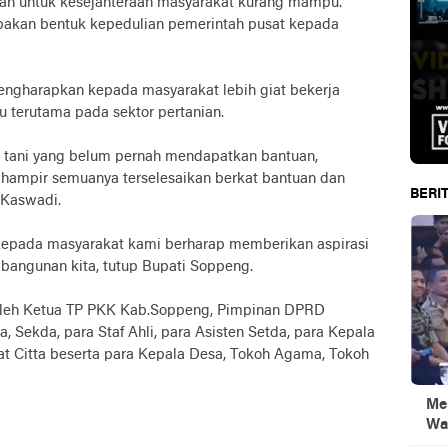
kan untuk kesejahteraan masyarakat kurang mampu.
upakan bentuk kepedulian pemerintah pusat kepada
ngharapkan kepada masyarakat lebih giat bekerja
 terutama pada sektor pertanian.
k tani yang belum pernah mendapatkan bantuan,
 hampir semuanya terselesaikan berkat bantuan dan
BERIT
A.Kaswadi.
, kepada masyarakat kami berharap memberikan aspirasi
ngunan kita, tutup Bupati Soppeng.
i oleh Ketua TP PKK Kab.Soppeng, Pimpinan DPRD
 Sekda, para Staf Ahli, para Asisten Setda, para Kepala
t Citta beserta para Kepala Desa, Tokoh Agama, Tokoh
Men
Wa