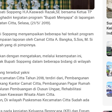
ti Soppeng H.A.Kaswadi Razak,SE bersama Ketua TP
hadiri kegiatan program “Bupati Menyapa” di lapangan
n Citta, Selasa, (21/5/ 2019).
Sump
Ke
In
ti Soppeng menyampaikan beberapa hal terkait program
aian laporan oleh Camat Citta A. Bangka, S.Sos, M. Si
ah yang di pimpinnya.
rkan dengan mengatakan, melalui kesempatan ini,
ak Bupati Soppeng dalam beberapa bidang di wilayah
ng tersebut yakni
 Kecamatan Citta Tahun 2018, terdiri dari, Pembangunan
akang Kantor Camat Citta, Pembangunan Pagar Rumah
aluran Pembuangan di Dusun Ungae, Rehabilitasi
ataan Kawasan Wisata Alam Citta.
an, Di wilayah Puskesmas Kecamatan Citta Sudah ada
a pada kegiatan Keluarga Berencana (KB) dan Forum