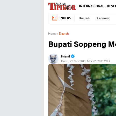
INTERNASIONAL
KESE
INDEKS
Daerah
Ekonomi
Home
›
Daerah
Bupati Soppeng M
Friend
Rabu, 22 Mei 2019, Mei 22, 2019 WIB