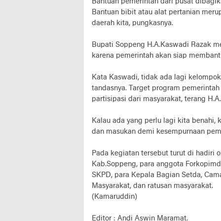
Bantuan pemerintah dari pusat dibagi
Bantuan bibit atau alat pertanian mer
daerah kita, pungkasnya.
Bupati Soppeng H.A.Kaswadi Razak me
karena pemerintah akan siap membantu
Kata Kaswadi, tidak ada lagi kelompo
tandasnya. Target program pemerintah
partisipasi dari masyarakat, terang H.
Kalau ada yang perlu lagi kita benahi
dan masukan demi kesempurnaan pemba
Pada kegiatan tersebut turut di hadir
Kab.Soppeng, para anggota Forkopimda,
SKPD, para Kepala Bagian Setda, Cama
Masyarakat, dan ratusan masyarakat.
(Kamaruddin)
Editor : Andi Aswin Maramat.