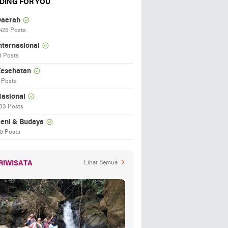
DING FOR YOU
aerah
425 Posts
nternasional
0 Posts
esehatan
 Posts
asional
33 Posts
eni & Budaya
0 Posts
RIWISATA
Lihat Semua