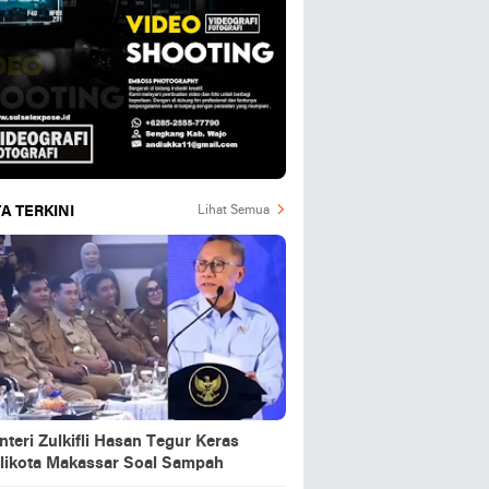
A TERKINI
Lihat Semua
teri Zulkifli Hasan Tegur Keras
likota Makassar Soal Sampah