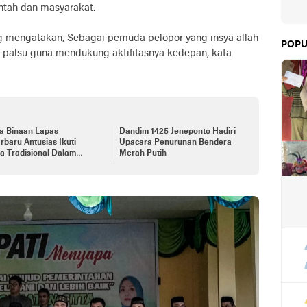
ntah dan masyarakat.
 mengatakan, Sebagai pemuda pelopor yang insya allah
POPU
 palsu guna mendukung aktifitasnya kedepan, kata
a Binaan Lapas
Dandim 1425 Jeneponto Hadiri
rbaru Antusias Ikuti
Upacara Penurunan Bendera
a Tradisional Dalam
Merah Putih
ka HUT RI Ke-78 dan Hari
r Kemenkumham Ke-78