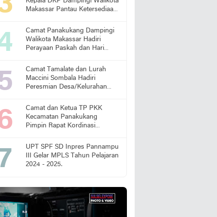
Kepala DKP Dampingi Walikota
Makassar Pantau Ketersediaan
Pangan di Pasar
Camat Panakukang Dampingi
Walikota Makassar Hadiri
Perayaan Paskah dan Hari
Lansia Nasional
Camat Tamalate dan Lurah
Maccini Sombala Hadiri
Peresmian Desa/Kelurahan
Sadar Hukum
Camat dan Ketua TP PKK
Kecamatan Panakukang
Pimpin Rapat Kordinasi
Percepatan Penanganan
Stunting
UPT SPF SD Inpres Pannampu
III Gelar MPLS Tahun Pelajaran
2024 - 2025.