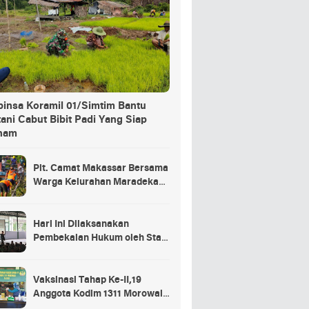
binsa Koramil 01/Simtim Bantu
ani Cabut Bibit Padi Yang Siap
nam
Plt. Camat Makassar Bersama
Warga Kelurahan Maradekaya
Lakukan Pembersihan Kanal
Hari Ini Dilaksanakan
Pembekalan Hukum oleh Staf
Hukum Divif 2 Kostrad Kepada
Para Prajurit Baru Divif 2
Kostrad
Vaksinasi Tahap Ke-II,19
Anggota Kodim 1311 Morowali
Tidak di Vaksin