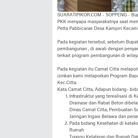
SUARATIPIKOR.COM - SOPPENG - Bupa
PKK menyapa masyarakatnya saat meng
Petta Pabbicarae Desa Kampiri Kecamata
Pada kegiatan tersebut, sebelum Bupa
pembangunan , di awali dengan penyamp
terkait program pembangunan di wilay
Pada kegiatan itu Camat Citta melapo
izinkan kami melaporkan Program Bap
Kec.Citta.
Kata Camat Citta, Adapun bidang- bida
Infrastruktur yang terealisasi di
Drainase dan Rabat Beton dibel
Dinas Camat Citta, Pembuatan S
Jaringan Irigasi Belawa dan pen
Pada bidang Kesehatan di katak
Rumah
Tunggu Kelahiran dan Rumah Dat