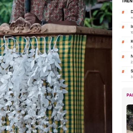
TREN
D
4
I
1
K
5
N
2
S
3
PA