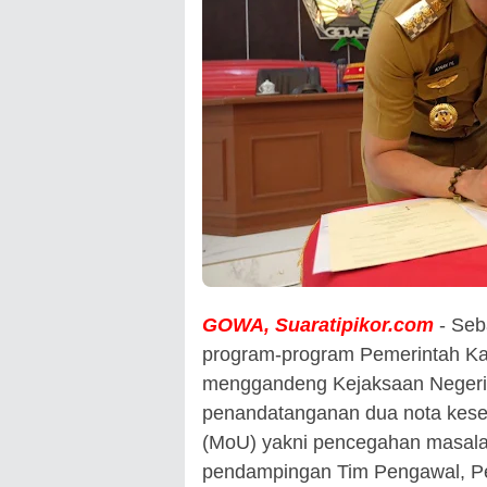
GOWA, Suaratipikor.com
- Se
program-program Pemerintah K
menggandeng Kejaksaan Negeri 
penandatanganan dua nota kes
(MoU) yakni pencegahan masala
pendampingan Tim Pengawal, 