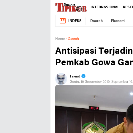
INTERNASIONAL
KESE
INDEKS
Daerah
Ekonomi
Home
›
Daerah
Antisipasi Terjad
Pemkab Gowa Gan
Friend
Senin, 16 September 2019, September 16