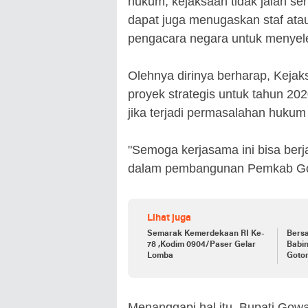
hukum, kejaksaan tidak jalan se
dapat juga menugaskan staf ata
pengacara negara untuk menyel
Olehnya dirinya berharap, Kejak
proyek strategis untuk tahun 
jika terjadi permasalahan hukum
"Semoga kerjasama ini bisa berja
dalam pembangunan Pemkab Gow
Lihat juga
Semarak Kemerdekaan RI Ke-
Bers
78 ,Kodim 0904/Paser Gelar
Babi
Lomba
Goto
Menanggapi hal itu, Bupati Gow