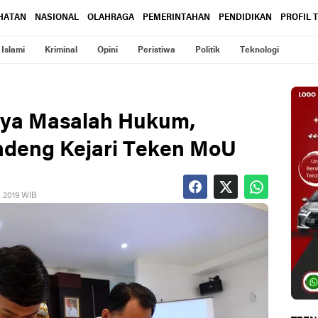
HATAN
NASIONAL
OLAHRAGA
PEMERINTAHAN
PENDIDIKAN
PROFIL 
Islami
Kriminal
Opini
Peristiwa
Politik
Teknologi
inya Masalah Hukum,
deng Kejari Teken MoU
, 2019 WIB