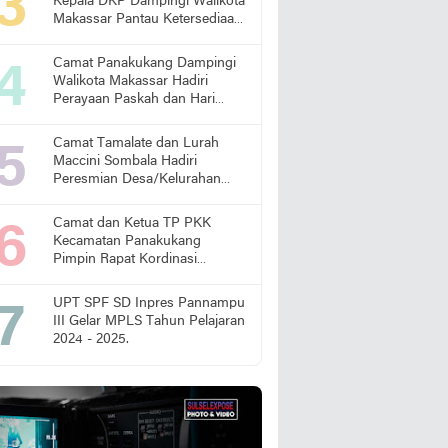
Kepala DKP Dampingi Walikota
Makassar Pantau Ketersediaan
Pangan di Pasar
Camat Panakukang Dampingi
Walikota Makassar Hadiri
Perayaan Paskah dan Hari
Lansia Nasional
Camat Tamalate dan Lurah
Maccini Sombala Hadiri
Peresmian Desa/Kelurahan
Sadar Hukum
Camat dan Ketua TP PKK
Kecamatan Panakukang
Pimpin Rapat Kordinasi
Percepatan Penanganan
Stunting
UPT SPF SD Inpres Pannampu
III Gelar MPLS Tahun Pelajaran
2024 - 2025.