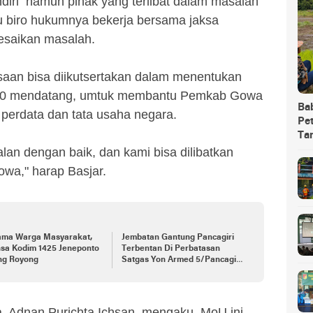
ndiri namun pihak yang terlibat dalam masalah
u biro hukumnya bekerja bersama jaksa
esaikan masalah.
saan bisa diikutsertakan dalam menentukan
2020 mendatang, umtuk membantu Pemkab Gowa
Ba
 perdata dan tata usaha negara.
Pet
Ta
lan dengan baik, dan kami bisa dilibatkan
a," harap Basjar.
ama Warga Masyarakat,
Jembatan Gantung Pancagiri
nsa Kodim 1425 Jeneponto
Terbentan Di Perbatasan
ng Royong
Satgas Yon Armed 5/Pancagiri
Bersama Vertikal Rescue Dan
PT MA/BDRMS
a, Adnan Purichta Ichsan, mengaku, MoU ini