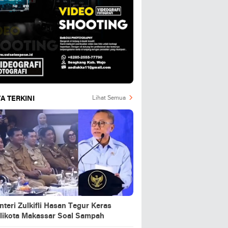
A TERKINI
Lihat Semua
teri Zulkifli Hasan Tegur Keras
likota Makassar Soal Sampah