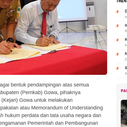
TREN
D
4
I
1
K
5
N
2
S
3
bagai bentuk pendampingan atas semua
PA
abupaten (Pemkab) Gowa, pihaknya
(Kejari) Gowa untuk melakukan
epakatan atau Memorandum of Understanding
h hukum perdata dan tata usaha negara dan
Pengamanan Pemerintah dan Pembangunan