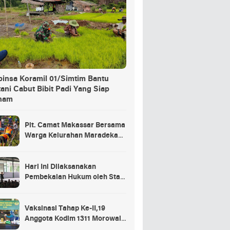
binsa Koramil 01/Simtim Bantu
ani Cabut Bibit Padi Yang Siap
nam
Plt. Camat Makassar Bersama
Warga Kelurahan Maradekaya
Lakukan Pembersihan Kanal
Hari Ini Dilaksanakan
Pembekalan Hukum oleh Staf
Hukum Divif 2 Kostrad Kepada
Para Prajurit Baru Divif 2
Kostrad
Vaksinasi Tahap Ke-II,19
Anggota Kodim 1311 Morowali
Tidak di Vaksin