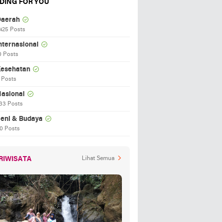
DING FOR YOU
aerah
425 Posts
nternasional
0 Posts
esehatan
 Posts
asional
33 Posts
eni & Budaya
0 Posts
RIWISATA
Lihat Semua