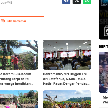
, 2019 WIB
Buka komentar
BERIT
sa Koramil-04 Kodim
Danrem 092/Mrl Brigjen TNI
inrang kerja bakti
Ari Estefanus, S.Sos., M.Sc.
ma warga bersihkan
Hadiri Rapat Dengar Pendapat
g pohon di pinggir jalan
Kepala Daerah Se-Provinsi
Kalimantan Utara
Men
Wa