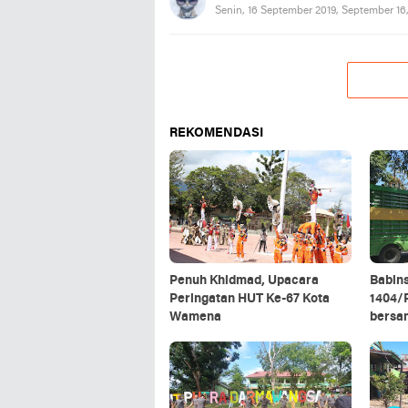
Senin, 16 September 2019, September 16
REKOMENDASI
Penuh Khidmad, Upacara
Babin
Peringatan HUT Ke-67 Kota
1404/P
Wamena
bersa
rantin