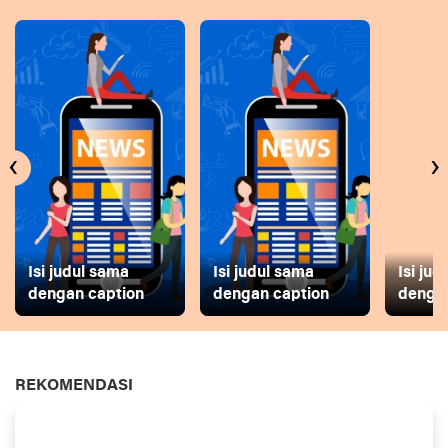
‹
›
Isi judul sama
Isi judul sama
Isi ju
dengan caption
dengan caption
dengan
REKOMENDASI