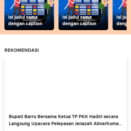
Isi judul sama
Isi judul sama
Isi ju
dengan caption
dengan caption
dengan
REKOMENDASI
Bupati Barru Bersama Ketua TP PKK Hadiri secara
Langsung Upacara Pelepasan Jenazah Almarhumah
dr. Hj. Andi Nikmawati