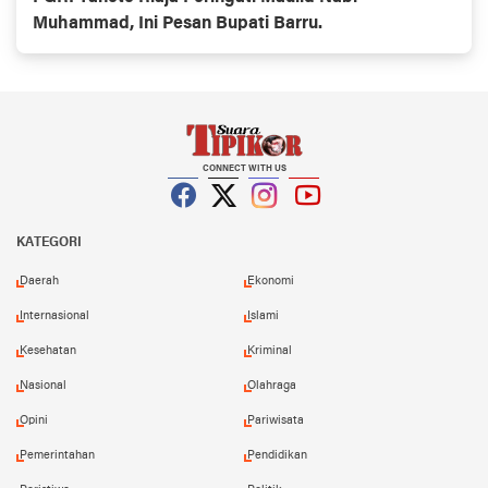
Muhammad, Ini Pesan Bupati Barru.
CONNECT WITH US
Facebook
Twitter
Instagram
YouTube
KATEGORI
Daerah
Ekonomi
Internasional
Islami
Kesehatan
Kriminal
Nasional
Olahraga
Opini
Pariwisata
Pemerintahan
Pendidikan