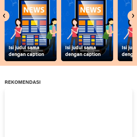
‹
›
Isi judul sama
Isi judul sama
Isi ju
dengan caption
dengan caption
dengan
REKOMENDASI