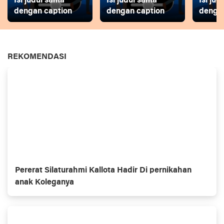
Isi judul sama
Isi judul sama
Isi ju
dengan caption
dengan caption
dengan
REKOMENDASI
Pererat Silaturahmi Kallota Hadir Di pernikahan
anak Koleganya