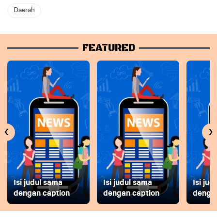
Daerah
FEATURED
‹
›
Isi judul sama
Isi judul sama
Isi ju
dengan caption
dengan caption
dengan