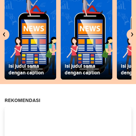
‹
›
Isi judul sama
Isi judul sama
Isi ju
dengan caption
dengan caption
dengan
REKOMENDASI