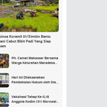
binsa Koramil 01/Simtim Bantu
ani Cabut Bibit Padi Yang Siap
nam
Plt. Camat Makassar Bersama
Warga Kelurahan Maradekaya
Lakukan Pembersihan Kanal
Hari Ini Dilaksanakan
Pembekalan Hukum oleh Staf
Hukum Divif 2 Kostrad Kepada
Para Prajurit Baru Divif 2
Kostrad
Vaksinasi Tahap Ke-II,19
Anggota Kodim 1311 Morowali
Tidak di Vaksin