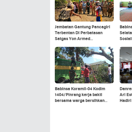
Jembatan Gantung Pancagiri
Babin
Terbentan Di Perbatasan
Selata
Satgas Yon Armed
Sosia
5/Pancagiri Bersama Vertikal
Organ
Rescue Dan PT MA/BDRMS
Babinsa Koramil-04 Kodim
Danre
1404/Pinrang kerja bakti
Ari Es
bersama warga bersihkan
Hadir
ranting pohon di pinggir jalan
Kepala
Kalim