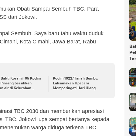
mukan Obati Sampai Sembuh TBC. Para
SS dari Jokowi.
pai Sembuh. Saya baru tahu waktu duduk
k Cimahi, Kota Cimahi, Jawa Barat, Rabu
Ba
Pet
Ta
 Bakti Koramil-05 Kodim
Kodim 1022/Tanah Bumbu,
Pinrang bersihkan
Laksanakan Upacara
an air di Kelurahan
Memperingati Hari Ulang
eng
Tahun Kemerdekaan Republik
Ke-78
minasi TBC 2030 dan memberikan apresiasi
si TBC. Jokowi juga sempat bertanya kepada
a menemukan warga diduga terkena TBC.