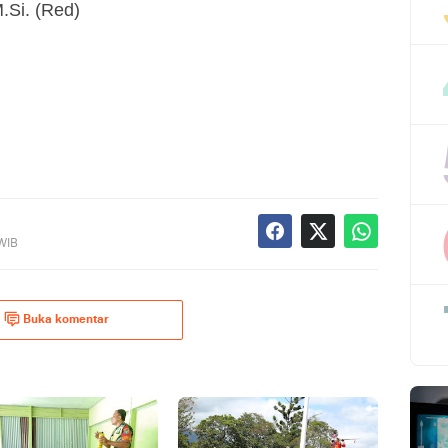
.Si. (Red)
 WIB
Buka komentar