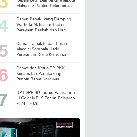
Kepala DKP Dampingi Walikota
Makassar Pantau Ketersediaan
Pangan di Pasar
Camat Panakukang Dampingi
Walikota Makassar Hadiri
Perayaan Paskah dan Hari
Lansia Nasional
Camat Tamalate dan Lurah
Maccini Sombala Hadiri
Peresmian Desa/Kelurahan
Sadar Hukum
Camat dan Ketua TP PKK
Kecamatan Panakukang
Pimpin Rapat Kordinasi
Percepatan Penanganan
Stunting
UPT SPF SD Inpres Pannampu
III Gelar MPLS Tahun Pelajaran
2024 - 2025.