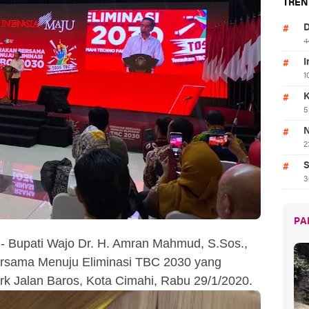
TREN
D
4
I
1
K
5
N
2
S
3
PA
- Bupati Wajo Dr. H. Amran Mahmud, S.Sos.,
ersama Menuju Eliminasi TBC 2030 yang
rk Jalan Baros, Kota Cimahi, Rabu 29/1/2020.