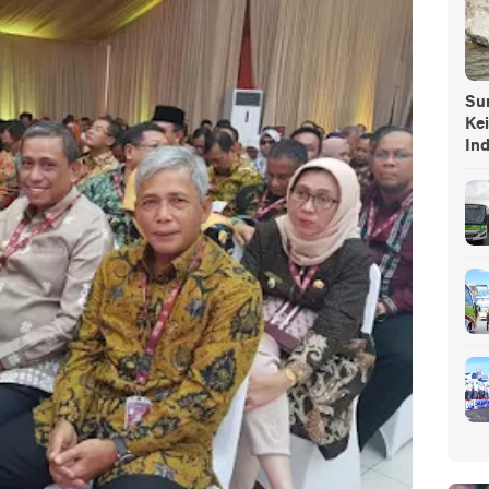
Sump
Ke
In