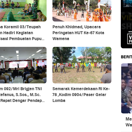
sa Koramil 03/Teupah
Penuh Khidmad, Upacara
n Hadiri Kegiatan
Peringatan HUT Ke-67 Kota
lisasi Pembuatan Pupuk
Wamena
ik
BERIT
m 092/Mrl Brigjen TNI
Semarak Kemerdekaan RI Ke-
tefanus, S.Sos., M.Sc.
78 ,Kodim 0904/Paser Gelar
i Rapat Dengar Pendapat
Lomba
 Daerah Se-Provinsi
antan Utara
Men
Wa