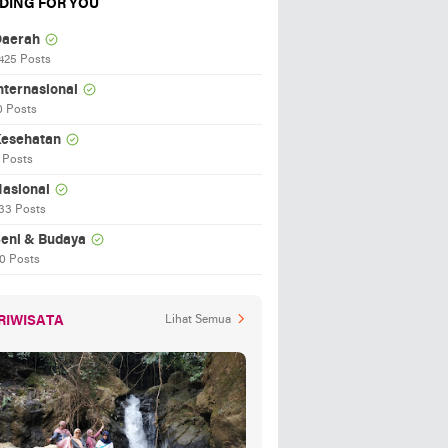
DING FOR YOU
aerah
425 Posts
nternasional
0 Posts
esehatan
 Posts
asional
33 Posts
eni & Budaya
0 Posts
RIWISATA
Lihat Semua