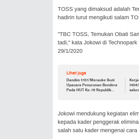
TOSS yang dimaksud adalah Te
hadirin turut mengikuti salam TO
"TBC TOSS, Temukan Obati Sam
tadi," kata Jokowi di Technopar
29/1/2020
Lihat juga
Dandim 1707/Merauke Ikuti
Kerja
Upacara Penurunan Bendera
1404/
Pada HUT Ke-78 Republik
salur
Indonesia
Bent
Jokowi mendukung kegiatan eli
kepada kader penggerak elimina
salah satu kader mengenai car