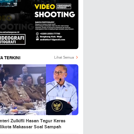
A TERKINI
Lihat Semua
teri Zulkifli Hasan Tegur Keras
likota Makassar Soal Sampah