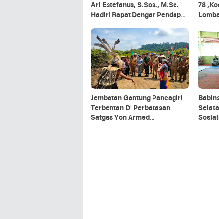
Ari Estefanus, S.Sos., M.Sc.
78 ,K
Hadiri Rapat Dengar Pendapat
Lomb
Kepala Daerah Se-Provinsi
Kalimantan Utara
Jembatan Gantung Pancagiri
Babin
Terbentan Di Perbatasan
Selata
Satgas Yon Armed
Sosia
5/Pancagiri Bersama Vertikal
Organ
Rescue Dan PT MA/BDRMS