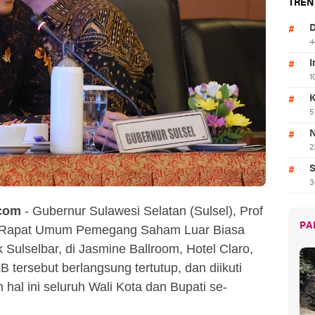
TREN
D
4
I
1
K
5
N
2
S
3
com
- Gubernur Sulawesi Selatan (Sulsel), Prof
PA
a Rapat Umum Pemegang Saham Luar Biasa
ulselbar, di Jasmine Ballroom, Hotel Claro,
 tersebut berlangsung tertutup, dan diikuti
al ini seluruh Wali Kota dan Bupati se-