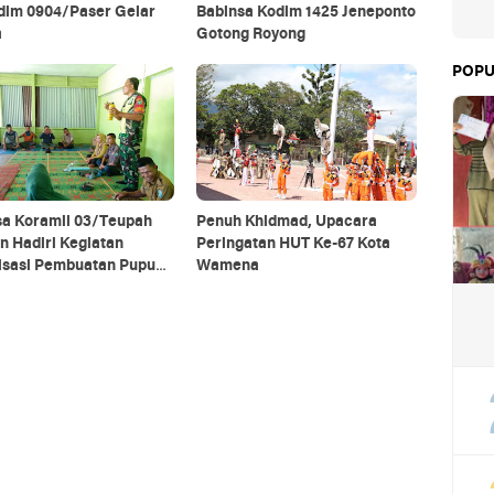
odim 0904/Paser Gelar
Babinsa Kodim 1425 Jeneponto
a
Gotong Royong
POPU
sa Koramil 03/Teupah
Penuh Khidmad, Upacara
n Hadiri Kegiatan
Peringatan HUT Ke-67 Kota
lisasi Pembuatan Pupuk
Wamena
ik