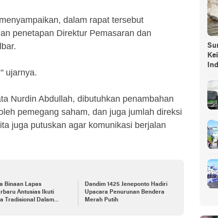
menyampaikan, dalam rapat tersebut
an penetapan Direktur Pemasaran dan
lbar.
Sump
Ke
In
" ujarnya.
ata Nurdin Abdullah, dibutuhkan penambahan
n oleh pemegang saham, dan juga jumlah direksi
ta juga putuskan agar komunikasi berjalan
a Binaan Lapas
Dandim 1425 Jeneponto Hadiri
rbaru Antusias Ikuti
Upacara Penurunan Bendera
a Tradisional Dalam
Merah Putih
ka HUT RI Ke-78 dan Hari
r Kemenkumham Ke-78