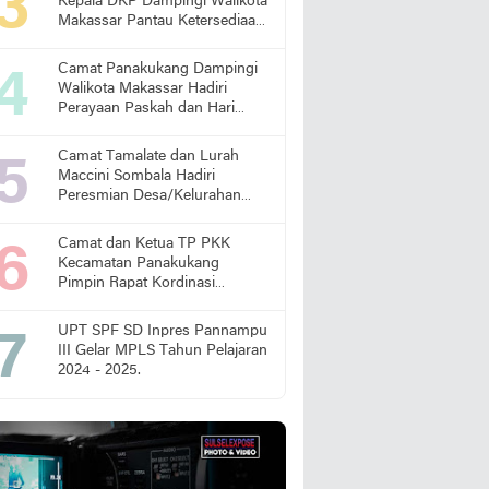
Kepala DKP Dampingi Walikota
Makassar Pantau Ketersediaan
Pangan di Pasar
Camat Panakukang Dampingi
Walikota Makassar Hadiri
Perayaan Paskah dan Hari
Lansia Nasional
Camat Tamalate dan Lurah
Maccini Sombala Hadiri
Peresmian Desa/Kelurahan
Sadar Hukum
Camat dan Ketua TP PKK
Kecamatan Panakukang
Pimpin Rapat Kordinasi
Percepatan Penanganan
Stunting
UPT SPF SD Inpres Pannampu
III Gelar MPLS Tahun Pelajaran
2024 - 2025.