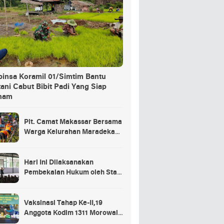
binsa Koramil 01/Simtim Bantu
ani Cabut Bibit Padi Yang Siap
nam
Plt. Camat Makassar Bersama
Warga Kelurahan Maradekaya
Lakukan Pembersihan Kanal
Hari Ini Dilaksanakan
Pembekalan Hukum oleh Staf
Hukum Divif 2 Kostrad Kepada
Para Prajurit Baru Divif 2
Kostrad
Vaksinasi Tahap Ke-II,19
Anggota Kodim 1311 Morowali
Tidak di Vaksin