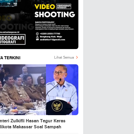
A TERKINI
Lihat Semua
teri Zulkifli Hasan Tegur Keras
likota Makassar Soal Sampah