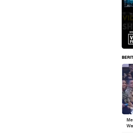
BERIT
Men
Wa