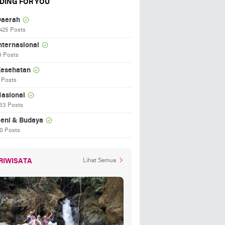
DING FOR YOU
aerah
425 Posts
nternasional
0 Posts
esehatan
 Posts
asional
33 Posts
eni & Budaya
0 Posts
RIWISATA
Lihat Semua