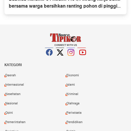
bersama warga bersihkan ranting pohon di pinggir
jalan
CONNECT WITH US
Facebook
Twitter
Instagram
YouTube
KATEGORI
Daerah
Ekonomi
Internasional
Islami
Kesehatan
Kriminal
Nasional
Olahraga
Opini
Pariwisata
Pemerintahan
Pendidikan