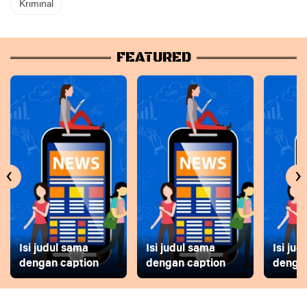
Kriminal
FEATURED
‹
›
Isi judul sama
Isi judul sama
Isi ju
dengan caption
dengan caption
dengan