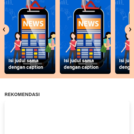
‹
›
Isi judul sama
Isi judul sama
Isi ju
dengan caption
dengan caption
dengan
REKOMENDASI