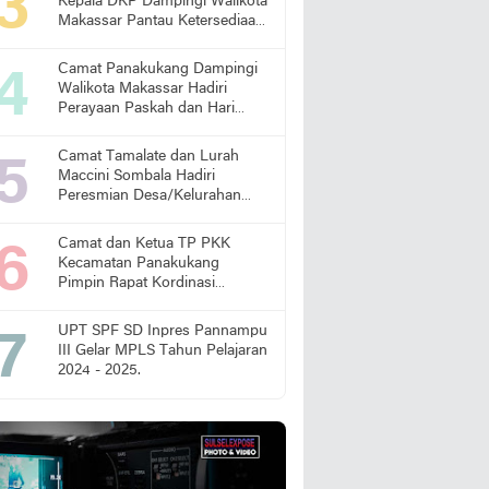
Kepala DKP Dampingi Walikota
Makassar Pantau Ketersediaan
Pangan di Pasar
Camat Panakukang Dampingi
Walikota Makassar Hadiri
Perayaan Paskah dan Hari
Lansia Nasional
Camat Tamalate dan Lurah
Maccini Sombala Hadiri
Peresmian Desa/Kelurahan
Sadar Hukum
Camat dan Ketua TP PKK
Kecamatan Panakukang
Pimpin Rapat Kordinasi
Percepatan Penanganan
Stunting
UPT SPF SD Inpres Pannampu
III Gelar MPLS Tahun Pelajaran
2024 - 2025.