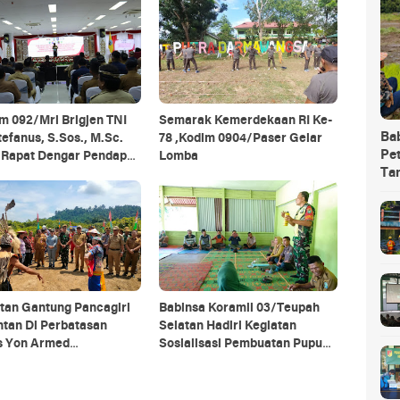
m 092/Mrl Brigjen TNI
Semarak Kemerdekaan RI Ke-
Ba
tefanus, S.Sos., M.Sc.
78 ,Kodim 0904/Paser Gelar
Pet
i Rapat Dengar Pendapat
Lomba
Ta
 Daerah Se-Provinsi
antan Utara
tan Gantung Pancagiri
Babinsa Koramil 03/Teupah
ntan Di Perbatasan
Selatan Hadiri Kegiatan
s Yon Armed
Sosialisasi Pembuatan Pupuk
agiri Bersama Vertikal
Organik
e Dan PT MA/BDRMS