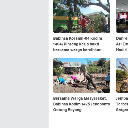
Babinsa Koramil-04 Kodim
Danre
1404/Pinrang kerja bakti
Ari Es
bersama warga bersihkan
Hadir
ranting pohon di pinggir jalan
Kepala
Kalim
Bersama Warga Masyarakat,
Jemba
Babinsa Kodim 1425 Jeneponto
Terbe
Gotong Royong
Satga
5/Panc
Rescu