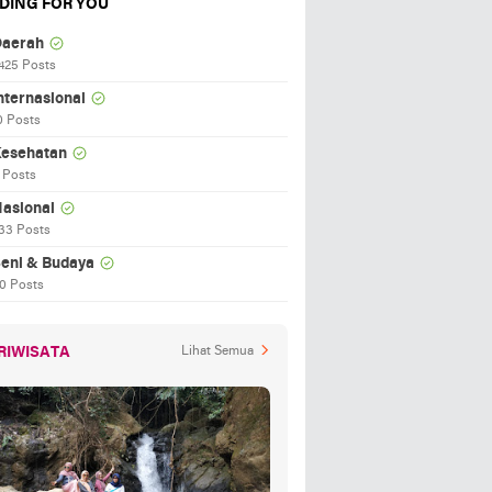
DING FOR YOU
aerah
425 Posts
nternasional
0 Posts
esehatan
 Posts
asional
33 Posts
eni & Budaya
0 Posts
RIWISATA
Lihat Semua