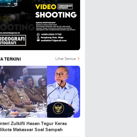
A TERKINI
Lihat Semua
teri Zulkifli Hasan Tegur Keras
likota Makassar Soal Sampah