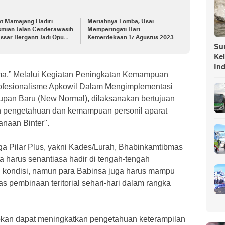
t Mamajang Hadiri
Meriahnya Lomba, Usai
smian Jalan Cenderawasih
Memperingati Hari
sar Berganti Jadi Opu
Kemerdekaan 17 Agustus 2023
g Risadju
Sump
Ke
In
ema,” Melalui Kegiatan Peningkatan Kemampuan
rofesionalisme Apkowil Dalam Mengimplementasi
upan Baru (New Normal), dilaksanakan bertujuan
n pengetahuan dan kemampuan personil aparat
naan Binter".
ga Pilar Plus, yakni Kades/Lurah, Bhabinkamtibmas
a harus senantiasa hadir di tengah-tengah
n kondisi, namun para Babinsa juga harus mampu
 pembinaan teritorial sehari-hari dalam rangka
pkan dapat meningkatkan pengetahuan keterampilan