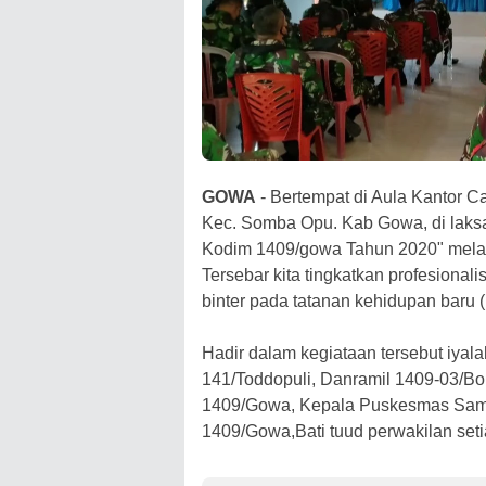
GOWA
- Bertempat di Aula Kantor C
Kec. Somba Opu. Kab Gowa, di lak
Kodim 1409/gowa Tahun 2020" mela
Tersebar kita tingkatkan profesion
binter pada tatanan kehidupan baru 
Hadir dalam kegiataan tersebut iya
141/Toddopuli, Danramil 1409-03/Bo
1409/Gowa, Kepala Puskesmas Samat
1409/Gowa,Bati tuud perwakilan seti