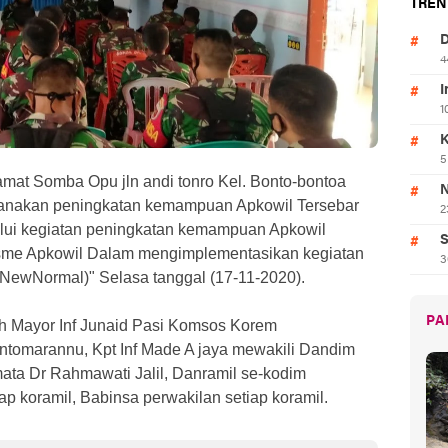
TREN
D
4
I
1
K
5
amat Somba Opu jln andi tonro Kel. Bonto-bontoa
N
sanakan peningkatan kemampuan Apkowil Tersebar
2
lui kegiatan peningkatan kemampuan Apkowil
S
alisme Apkowil Dalam mengimplementasikan kegiatan
3
(NewNormal)" Selasa tanggal (17-11-2020).
PA
lah Mayor Inf Junaid Pasi Komsos Korem
ntomarannu, Kpt Inf Made A jaya mewakili Dandim
a Dr Rahmawati Jalil, Danramil se-kodim
ap koramil, Babinsa perwakilan setiap koramil.