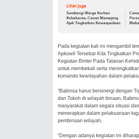
Lihat juga
Sambangi Warga Korban
Cama
Kebakaran, Camat Mamajang
Pere
Ajak Tingkatkan Kewaspadaan
Makas
Daen
Pada kegiatan kali ini mengambil t
Apkowil Tersebar Kita Tingkatkan P
Kegiatan Binter Pada Tatanan Kehid
untuk membekali serta meningkatka
komando kewilayahan dalam pelaksa
“Babinsa harus bersinergi dengan Ti
dan Tokoh di wilayah binaan, Babins
masyarakat dalam segala situasi da
menerapkan dalam pelaksanaan tugas
pembinaan wilayah,
“Dengan adanya kegiatan ini dihara