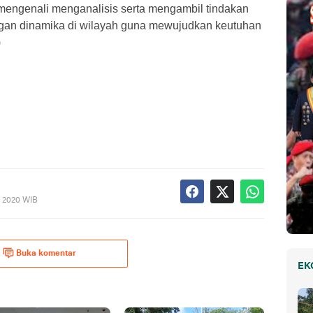
ngenali menganalisis serta mengambil tindakan
gan dinamika di wilayah guna mewujudkan keutuhan
)
, 2020 WIB
Buka komentar
EK