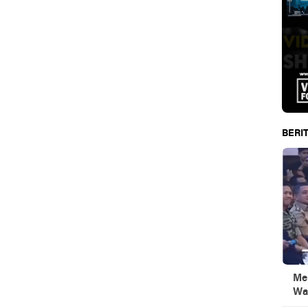
BERIT
Men
Wa