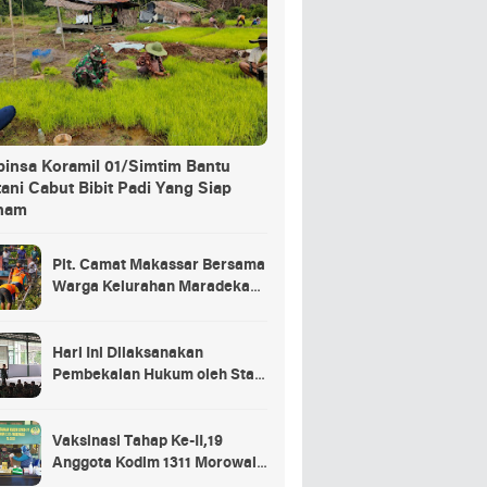
binsa Koramil 01/Simtim Bantu
ani Cabut Bibit Padi Yang Siap
nam
Plt. Camat Makassar Bersama
Warga Kelurahan Maradekaya
Lakukan Pembersihan Kanal
Hari Ini Dilaksanakan
Pembekalan Hukum oleh Staf
Hukum Divif 2 Kostrad Kepada
Para Prajurit Baru Divif 2
Kostrad
Vaksinasi Tahap Ke-II,19
Anggota Kodim 1311 Morowali
Tidak di Vaksin