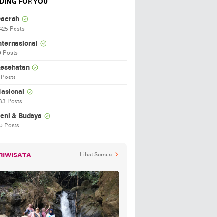
DING FOR YOU
aerah
425 Posts
nternasional
0 Posts
esehatan
 Posts
asional
33 Posts
eni & Budaya
0 Posts
RIWISATA
Lihat Semua