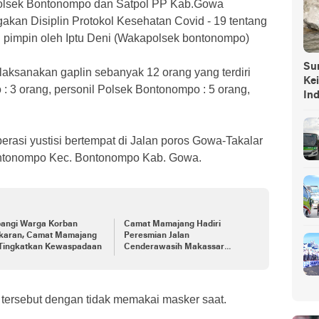
olsek Bontonompo dan Satpol PP Kab.Gowa
akan Disiplin Protokol Kesehatan Covid - 19 tentang
 pimpin oleh Iptu Deni (Wakapolsek bontonompo)
Sump
ksanakan gaplin sebanyak 12 orang yang terdiri
Ke
 : 3 orang, personil Polsek Bontonompo : 5 orang,
In
rasi yustisi bertempat di Jalan poros Gowa-Takalar
ontonompo Kec. Bontonompo Kab. Gowa.
angi Warga Korban
Camat Mamajang Hadiri
karan, Camat Mamajang
Peresmian Jalan
 Tingkatkan Kewaspadaan
Cenderawasih Makassar
Berganti Jadi Opu Daeng
Risadju
i tersebut dengan tidak memakai masker saat.