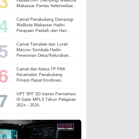
Kepala DKP Dampingi Walikota
Makassar Pantau Ketersediaan
Pangan di Pasar
Camat Panakukang Dampingi
Walikota Makassar Hadiri
Perayaan Paskah dan Hari
Lansia Nasional
Camat Tamalate dan Lurah
Maccini Sombala Hadiri
Peresmian Desa/Kelurahan
Sadar Hukum
Camat dan Ketua TP PKK
Kecamatan Panakukang
Pimpin Rapat Kordinasi
Percepatan Penanganan
Stunting
UPT SPF SD Inpres Pannampu
III Gelar MPLS Tahun Pelajaran
2024 - 2025.