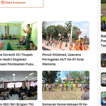
Buka komentar
Ba
Pet
Ta
sa Koramil 03/Teupah
Penuh Khidmad, Upacara
n Hadiri Kegiatan
Peringatan HUT Ke-67 Kota
lisasi Pembuatan Pupuk
Wamena
ik
m 092/Mrl Brigjen TNI
Semarak Kemerdekaan RI Ke-