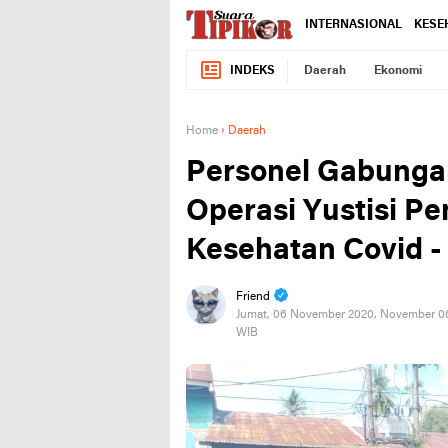
INTERNASIONAL
KESE
INDEKS
Daerah
Ekonomi
Home
›
Daerah
Personel Gabung
Operasi Yustisi Pe
Kesehatan Covid -
Friend
Jumat, 06 November 2020, November 0
WIB