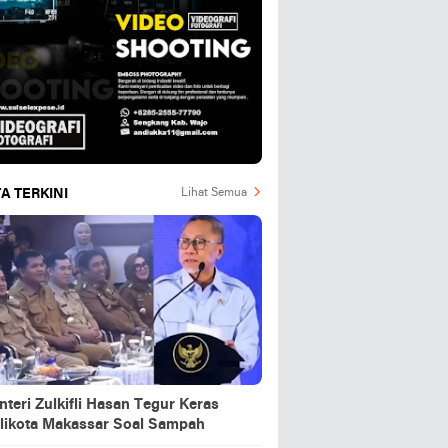
A TERKINI
Lihat Semua
teri Zulkifli Hasan Tegur Keras
likota Makassar Soal Sampah