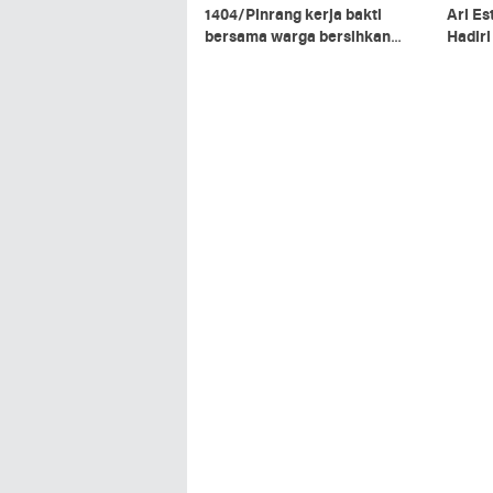
1404/Pinrang kerja bakti
Ari Es
bersama warga bersihkan
Hadir
ranting pohon di pinggir jalan
Kepala
Kalim