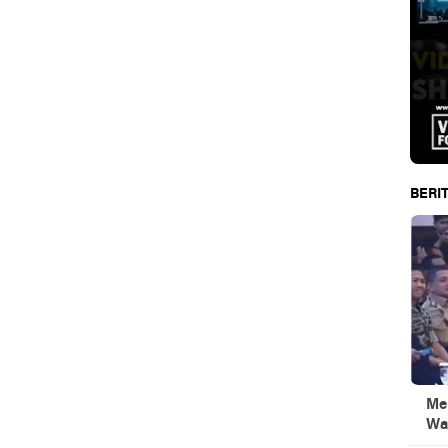
BERIT
Men
Wa