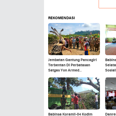
REKOMENDASI
Jembatan Gantung Pancagiri
Babin
Terbentan Di Perbatasan
Selata
Satgas Yon Armed
Sosia
5/Pancagiri Bersama Vertikal
Organ
Rescue Dan PT MA/BDRMS
Babinsa Koramil-04 Kodim
Danre