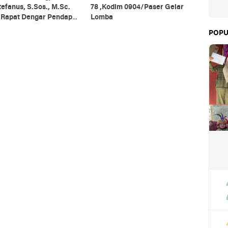
tefanus, S.Sos., M.Sc.
78 ,Kodim 0904/Paser Gelar
i Rapat Dengar Pendapat
Lomba
 Daerah Se-Provinsi
POPU
antan Utara