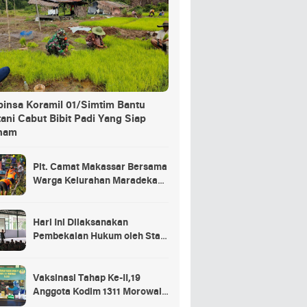
binsa Koramil 01/Simtim Bantu
ani Cabut Bibit Padi Yang Siap
nam
Plt. Camat Makassar Bersama
Warga Kelurahan Maradekaya
Lakukan Pembersihan Kanal
Hari Ini Dilaksanakan
Pembekalan Hukum oleh Staf
Hukum Divif 2 Kostrad Kepada
Para Prajurit Baru Divif 2
Kostrad
Vaksinasi Tahap Ke-II,19
Anggota Kodim 1311 Morowali
Tidak di Vaksin