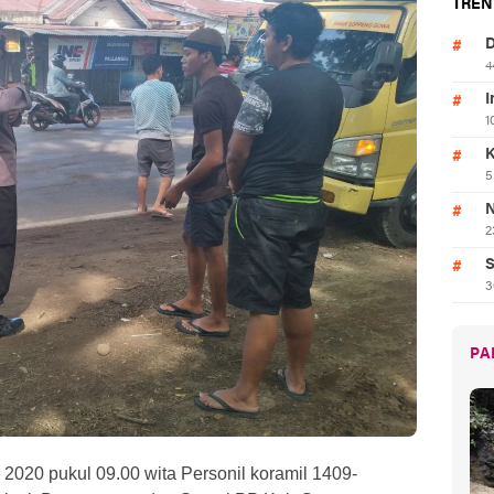
TREN
D
4
I
1
K
5
N
2
S
3
PA
2020 pukul 09.00 wita Personil koramil 1409-