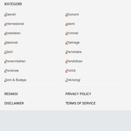
KATEGORI
Daerah
Ekonomi
Internasional
Islami
Kesehatan
Kriminal
Nasional
Olahraga
Opini
Pariwisata
Pemerintahan
Pendidikan
Peristiwa
Politik
Seni & Budaya
Teknologi
REDAKSI
PRIVACY POLICY
DISCLAIMER
TERMS OF SERVICE
MEDIA SIBER
INFO IKLAN
Copyright ©
2026
SUARATIPIKOR