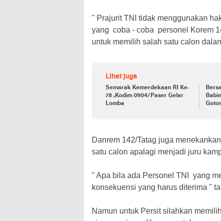
" Prajurit TNI tidak menggunakan hak
yang coba - coba personel Korem 1
untuk memilih salah satu calon dal
Lihat juga
Semarak Kemerdekaan RI Ke-
Bers
78 ,Kodim 0904/Paser Gelar
Babi
Lomba
Goto
Danrem 142/Tatag juga menekankan 
satu calon apalagi menjadi juru kam
" Apa bila ada Personel TNI yang m
konsekuensi yang harus diterima " t
Namun untuk Persit silahkan memili