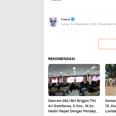
Friend
Jumat, 04 Desember 2020, Desember 04
REKOMENDASI
Danrem 092/Mrl Brigjen TNI
Semar
Ari Estefanus, S.Sos., M.Sc.
78 ,K
Hadiri Rapat Dengar Pendapat
Lomb