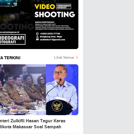
A TERKINI
Lihat Semua
teri Zulkifli Hasan Tegur Keras
likota Makassar Soal Sampah