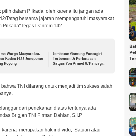
 pilih dalam Pilkada, oleh karena itu jangan ada
42/Tatag bersama jajaran mempengaruhi masyarakat
am Pilkada" tegas Danrem 142
Ba
Pet
ama Warga Masyarakat,
Jembatan Gantung Pancagiri
Ta
nsa Kodim 1425 Jeneponto
Terbentan Di Perbatasan
ng Royong
Satgas Yon Armed 5/Pancagiri
Bersama Vertikal Rescue Dan
PT MA/BDRMS
bahwa TNI dilarang untuk menjadi tim sukses salah
panye.
elanggar dari penekanan diatas tentunya ada
andas Brigjen TNI Firman Dahlan, S.I.P
h karena merupakan hak individu, Satuan atau