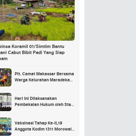
binsa Koramil 01/Simtim Bantu
ani Cabut Bibit Padi Yang Siap
nam
Plt. Camat Makassar Bersama
Warga Kelurahan Maradekaya
Lakukan Pembersihan Kanal
Hari Ini Dilaksanakan
Pembekalan Hukum oleh Staf
Hukum Divif 2 Kostrad Kepada
Para Prajurit Baru Divif 2
Kostrad
Vaksinasi Tahap Ke-II,19
Anggota Kodim 1311 Morowali
Tidak di Vaksin