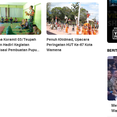
sa Koramil 03/Teupah
Penuh Khidmad, Upacara
n Hadiri Kegiatan
Peringatan HUT Ke-67 Kota
lisasi Pembuatan Pupuk
Wamena
BERIT
ik
Men
Wa