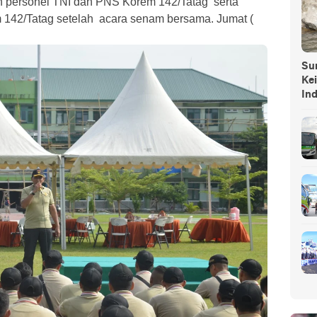
 personel TNI dan PNS Korem 142/Tatag serta
 142/Tatag setelah acara senam bersama. Jumat (
Sump
Ke
In