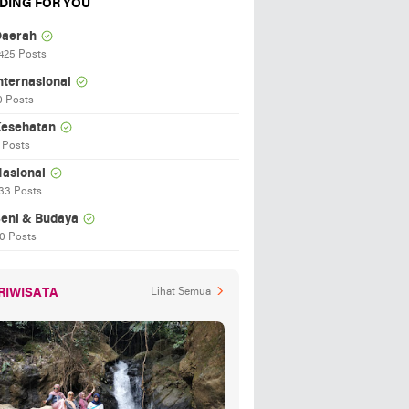
DING FOR YOU
aerah
425 Posts
nternasional
0 Posts
esehatan
 Posts
asional
33 Posts
eni & Budaya
0 Posts
RIWISATA
Lihat Semua