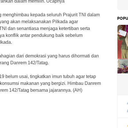
arahkan dalam memilih. Ucapnya
g menghimbau kepada seluruh Prajurit TNI dalam
POPU
 yang akan melaksanakan Pilkada agar
NI dan senantiasa menjaga ketertiban serta
nya konflik antar pendukung baik sebelum
lkada.
bahagian dari demokrasi yang harus dihormati dan
terang Danrem 142/Tatag.
19 belum usai, tingkatkan imun tubuh agar tetap
n konsumsi makanan yang bergizi. Himbau Danrem
orem 142/Tatag bersama jajarannya. (AH)