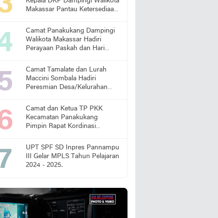
Kepala DKP Dampingi Walikota
Makassar Pantau Ketersediaan
Pangan di Pasar
Camat Panakukang Dampingi
Walikota Makassar Hadiri
Perayaan Paskah dan Hari
Lansia Nasional
Camat Tamalate dan Lurah
Maccini Sombala Hadiri
Peresmian Desa/Kelurahan
Sadar Hukum
Camat dan Ketua TP PKK
Kecamatan Panakukang
Pimpin Rapat Kordinasi
Percepatan Penanganan
Stunting
UPT SPF SD Inpres Pannampu
III Gelar MPLS Tahun Pelajaran
2024 - 2025.