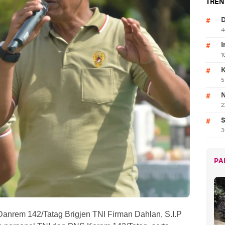
TREN
D
4
I
1
K
5
N
2
S
3
PA
Danrem 142/Tatag Brigjen TNI Firman Dahlan, S.I.P