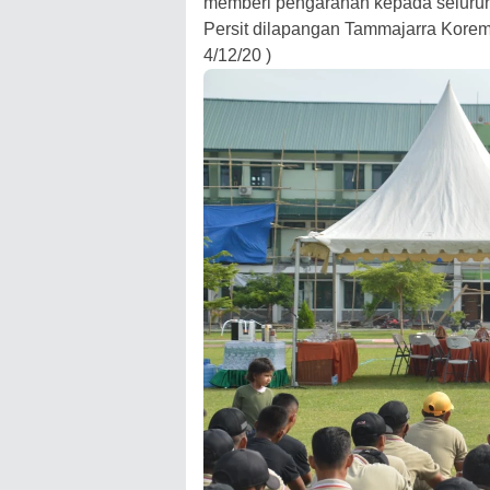
memberi pengarahan kepada seluruh
Persit dilapangan Tammajarra Korem
4/12/20 )