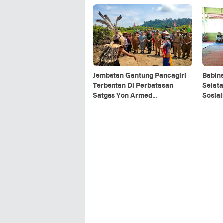
Kepala Daerah Se-Provinsi
Kalimantan Utara
Jembatan Gantung Pancagiri
Babin
Terbentan Di Perbatasan
Selata
Satgas Yon Armed
Sosia
5/Pancagiri Bersama Vertikal
Organ
Rescue Dan PT MA/BDRMS