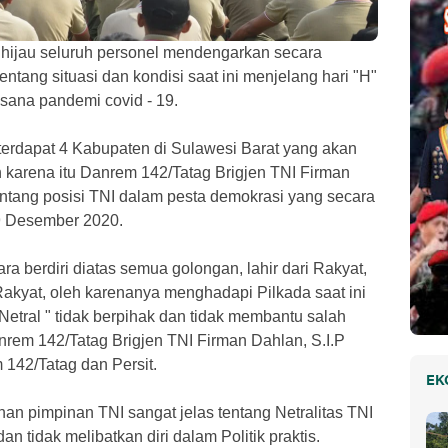
t hijau seluruh personel mendengarkan secara
tang situasi dan kondisi saat ini menjelang hari "H"
sana pandemi covid - 19.
terdapat 4 Kabupaten di Sulawesi Barat yang akan
 karena itu Danrem 142/Tatag Brigjen TNI Firman
ntang posisi TNI dalam pesta demokrasi yang secara
 9 Desember 2020.
a berdiri diatas semua golongan, lahir dari Rakyat,
akyat, oleh karenanya menghadapi Pilkada saat ini
Netral " tidak berpihak dan tidak membantu salah
anrem 142/Tatag Brigjen TNI Firman Dahlan, S.I.P
142/Tatag dan Persit.
EK
n pimpinan TNI sangat jelas tentang Netralitas TNI
an tidak melibatkan diri dalam Politik praktis.