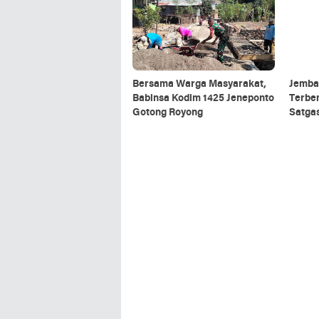
Bersama Warga Masyarakat,
Jemba
Babinsa Kodim 1425 Jeneponto
Terbe
Gotong Royong
Satga
5/Panc
Rescu