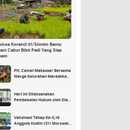
binsa Koramil 01/Simtim Bantu
ani Cabut Bibit Padi Yang Siap
nam
Plt. Camat Makassar Bersama
Warga Kelurahan Maradekaya
Lakukan Pembersihan Kanal
Hari Ini Dilaksanakan
Pembekalan Hukum oleh Staf
Hukum Divif 2 Kostrad Kepada
Para Prajurit Baru Divif 2
Kostrad
Vaksinasi Tahap Ke-II,19
Anggota Kodim 1311 Morowali
Tidak di Vaksin