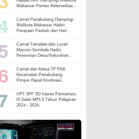
Kepala DKP Dampingi Walikota
Makassar Pantau Ketersediaan
Pangan di Pasar
Camat Panakukang Dampingi
Walikota Makassar Hadiri
Perayaan Paskah dan Hari
Lansia Nasional
Camat Tamalate dan Lurah
Maccini Sombala Hadiri
Peresmian Desa/Kelurahan
Sadar Hukum
Camat dan Ketua TP PKK
Kecamatan Panakukang
Pimpin Rapat Kordinasi
Percepatan Penanganan
Stunting
UPT SPF SD Inpres Pannampu
III Gelar MPLS Tahun Pelajaran
2024 - 2025.