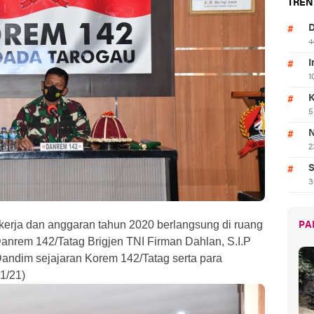
TREN
D
4
I
1
K
5
N
2
S
3
kerja dan anggaran tahun 2020 berlangsung di ruang
PA
anrem 142/Tatag Brigjen TNI Firman Dahlan, S.I.P
Dandim sejajaran Korem 142/Tatag serta para
1/21)