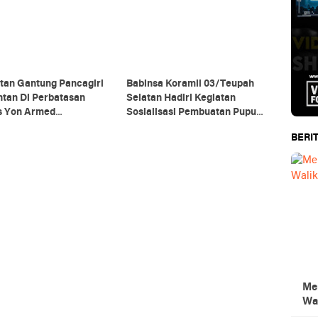
tan Gantung Pancagiri
Babinsa Koramil 03/Teupah
ntan Di Perbatasan
Selatan Hadiri Kegiatan
s Yon Armed
Sosialisasi Pembuatan Pupuk
agiri Bersama Vertikal
Organik
BERIT
e Dan PT MA/BDRMS
Men
Wa