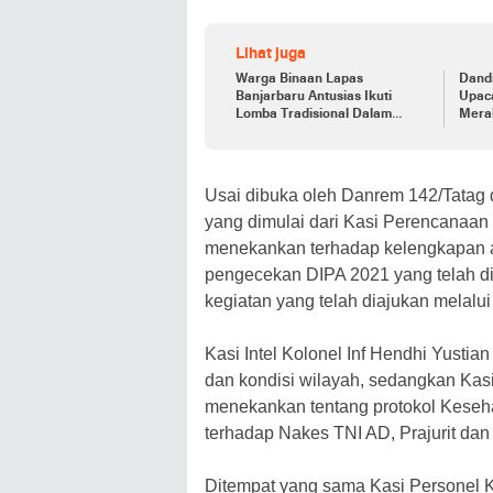
Lihat juga
Warga Binaan Lapas
Dandi
Banjarbaru Antusias Ikuti
Upac
Lomba Tradisional Dalam
Mera
Rangka HUT RI Ke-78 dan Hari
Lahir Kemenkumham Ke-78
Usai dibuka oleh Danrem 142/Tatag 
yang dimulai dari Kasi Perencanaa
menekankan terhadap kelengkapan a
pengecekan DIPA 2021 yang telah d
kegiatan yang telah diajukan melalu
Kasi Intel Kolonel Inf Hendhi Yusti
dan kondisi wilayah, sedangkan Kasi 
menekankan tentang protokol Keseha
terhadap Nakes TNI AD, Prajurit da
Ditempat yang sama Kasi Personel Ko