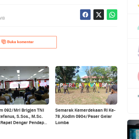
 WIB
Buka komentar
m 092/Mrl Brigjen TNI
Semarak Kemerdekaan RI Ke-
tefanus, S.Sos., M.Sc.
78 ,Kodim 0904/Paser Gelar
i Rapat Dengar Pendapat
Lomba
 Daerah Se-Provinsi
antan Utara