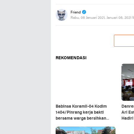
Friend
Rabu, 06 Januari 2021, Januari 06, 2021
REKOMENDASI
Babinsa Koramil-04 Kodim
Danre
1404/Pinrang kerja bakti
Ari Es
bersama warga bersihkan
Hadir
ranting pohon di pinggir jalan
Kepala
Kalim