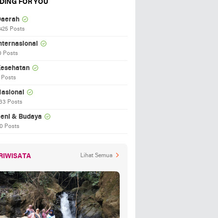
DING FOR YOU
aerah
425 Posts
nternasional
0 Posts
esehatan
 Posts
asional
33 Posts
eni & Budaya
0 Posts
RIWISATA
Lihat Semua