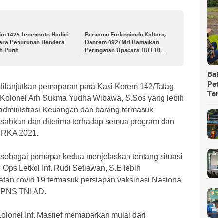
m 1425 Jeneponto Hadiri
Bersama Forkopimda Kaltara,
ara Penurunan Bendera
Danrem 092/Mrl Ramaikan
h Putih
Peringatan Upacara HUT RI
Ke-78 di Krayan Nunukan
Ba
Pet
dilanjutkan pemaparan para Kasi Korem 142/Tatag
Ta
n Kolonel Arh Sukma Yudha Wibawa, S.Sos yang lebih
dministrasi Keuangan dan barang termasuk
isahkan dan diterima terhadap semua program dan
i RKA 2021.
an sebagai pemapar kedua menjelaskan tentang situasi
Ops Letkol Inf. Rudi Setiawan, S.E lebih
tan covid 19 termasuk persiapan vaksinasi Nasional
n PNS TNI AD.
lonel Inf. Masrief memaparkan mulai dari