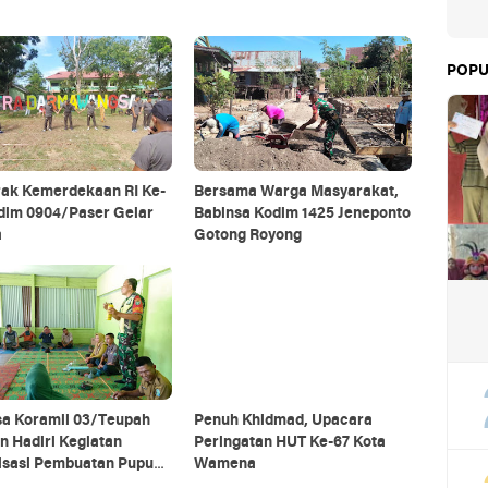
POPU
ak Kemerdekaan RI Ke-
Bersama Warga Masyarakat,
odim 0904/Paser Gelar
Babinsa Kodim 1425 Jeneponto
a
Gotong Royong
sa Koramil 03/Teupah
Penuh Khidmad, Upacara
n Hadiri Kegiatan
Peringatan HUT Ke-67 Kota
lisasi Pembuatan Pupuk
Wamena
ik