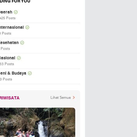
DING FOR YOU
aerah
425 Posts
nternasional
0 Posts
esehatan
 Posts
asional
33 Posts
eni & Budaya
0 Posts
RIWISATA
Lihat Semua