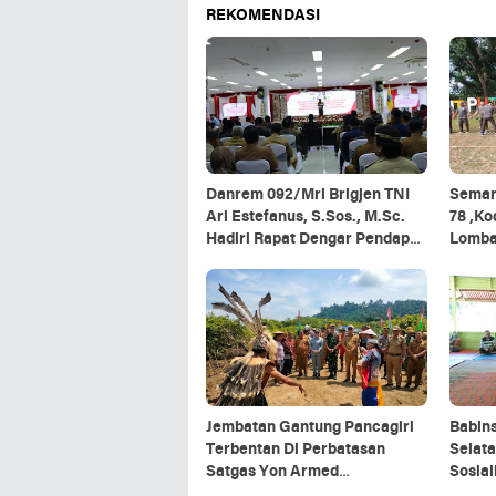
REKOMENDASI
Danrem 092/Mrl Brigjen TNI
Semar
Ari Estefanus, S.Sos., M.Sc.
78 ,K
Hadiri Rapat Dengar Pendapat
Lomb
Kepala Daerah Se-Provinsi
Kalimantan Utara
Jembatan Gantung Pancagiri
Babin
Terbentan Di Perbatasan
Selata
Satgas Yon Armed
Sosia
5/Pancagiri Bersama Vertikal
Organ