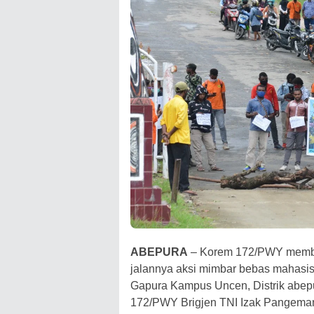
ABEPURA
– Korem 172/PWY memba
jalannya aksi mimbar bebas mahasi
Gapura Kampus Uncen, Distrik abep
172/PWY Brigjen TNI Izak Pangema