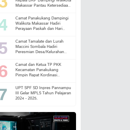
Kepala DKP Dampingi Walikota
Makassar Pantau Ketersediaan
Pangan di Pasar
Camat Panakukang Dampingi
Walikota Makassar Hadiri
Perayaan Paskah dan Hari
Lansia Nasional
Camat Tamalate dan Lurah
Maccini Sombala Hadiri
Peresmian Desa/Kelurahan
Sadar Hukum
Camat dan Ketua TP PKK
Kecamatan Panakukang
Pimpin Rapat Kordinasi
Percepatan Penanganan
Stunting
UPT SPF SD Inpres Pannampu
III Gelar MPLS Tahun Pelajaran
2024 - 2025.