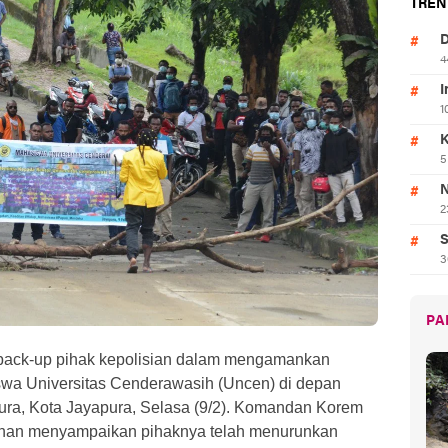
TREN
D
4
I
1
K
5
N
2
S
3
PA
ck-up pihak kepolisian dalam mengamankan
swa Universitas Cenderawasih (Uncen) di depan
ura, Kota Jayapura, Selasa (9/2). Komandan Korem
nan menyampaikan pihaknya telah menurunkan