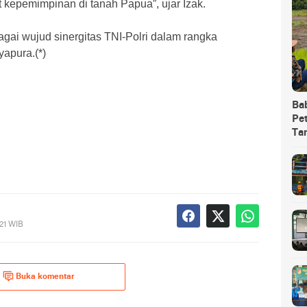
 kepemimpinan di tanah Papua”, ujar Izak.
bagai wujud sinergitas TNI-Polri dalam rangka
apura.(*)
Ba
Pet
Ta
021 WIB
Buka komentar