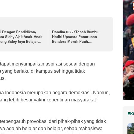
i Dengan Pendidikan,
Dandim 1022/Tanah Bumbu
nsa Sidey Ajak Anak-Anak
Hadiri Upacara Penurunan
ng Sidey Jaya Belajar
Bendera Merah Putih,
aca Dan Menulis
Memperingati HUT ke-78
Kemerdekaan Republik
Indonesia
apat menyampaikan aspirasi sesuai dengan
 yang berlaku di kampus sehingga tidak
us.
ena Indonesia merupakan negara demokrasi. Namun,
ang lebih besar yakni kepentigan masyarakat”,
EK
erpengaruh provokasi dari pihak-pihak yang tidak
a adalah belajar dan belajar, sebab mahasiswa