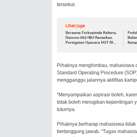
tersebut.
Lihat juga
Bersama Forkopimda Kaltara,
Pedul
Danrem 092/Mrl Ramaikan
Babi
Peringatan Upacara HUT RI
Kampu
Ke-78 di Krayan Nunukan
Memb
Pihaknya menghimbau, mahasiswa d
Standard Operating Procedure (SOP)
mengganggu jalannya aktifitas kamp
“Menyampaikan aspirasi boleh, kar
tidak boleh merugikan kepentingan y
tuturnya.
Pihaknya berharap mahasiswa tidak t
bertanggung jawab. “Tugas mahasisw