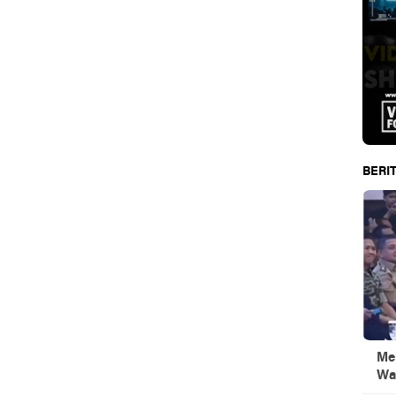
BERIT
Men
Wa