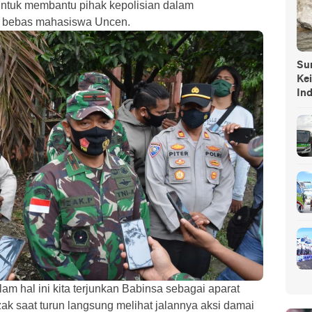
untuk membantu pihak kepolisian dalam
 bebas mahasiswa Uncen.
Sump
Ke
In
am hal ini kita terjunkan Babinsa sebagai aparat
 Izak saat turun langsung melihat jalannya aksi damai