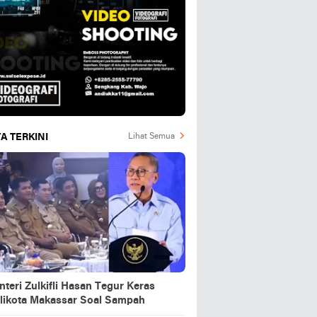
A TERKINI
Lihat Semua
teri Zulkifli Hasan Tegur Keras
likota Makassar Soal Sampah