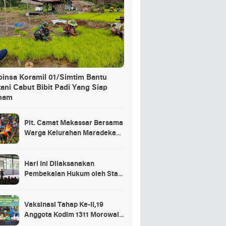
binsa Koramil 01/Simtim Bantu
ani Cabut Bibit Padi Yang Siap
nam
Plt. Camat Makassar Bersama
Warga Kelurahan Maradekaya
Lakukan Pembersihan Kanal
Hari Ini Dilaksanakan
Pembekalan Hukum oleh Staf
Hukum Divif 2 Kostrad Kepada
Para Prajurit Baru Divif 2
Kostrad
Vaksinasi Tahap Ke-II,19
Anggota Kodim 1311 Morowali
Tidak di Vaksin