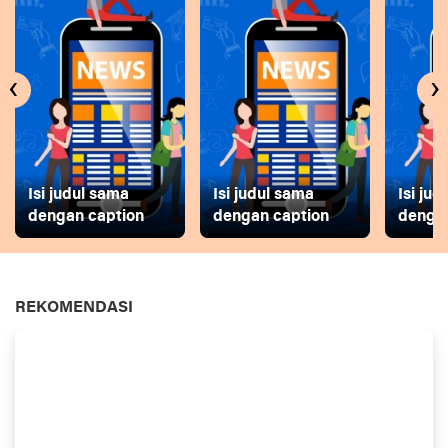
‹
›
Isi judul sama
Isi judul sama
Isi ju
dengan caption
dengan caption
dengan
REKOMENDASI