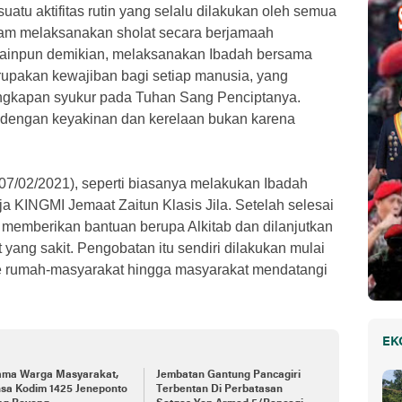
atu aktifitas rutin yang selalu dilakukan oleh semua
lam melaksanakan sholat secara berjamaah
lainpun demikian, melaksanakan Ibadah bersama
rupakan kewajiban bagi setiap manusia, yang
ungkapan syukur pada Tuhan Sang Penciptanya.
 dengan keyakinan dan kerelaan bukan karena
(07/02/2021), seperti biasanya melakukan Ibadah
 KINGMI Jemaat Zaitun Klasis Jila. Setelah selesai
 memberikan bantuan berupa Alkitab dan dilanjutkan
ang sakit. Pengobatan itu sendiri dilakukan mulai
 ke rumah-masyarakat hingga masyarakat mendatangi
EK
ama Warga Masyarakat,
Jembatan Gantung Pancagiri
nsa Kodim 1425 Jeneponto
Terbentan Di Perbatasan