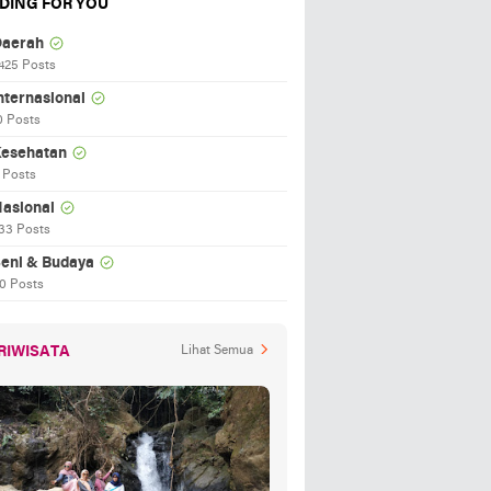
DING FOR YOU
aerah
425 Posts
nternasional
0 Posts
esehatan
 Posts
asional
33 Posts
eni & Budaya
0 Posts
RIWISATA
Lihat Semua