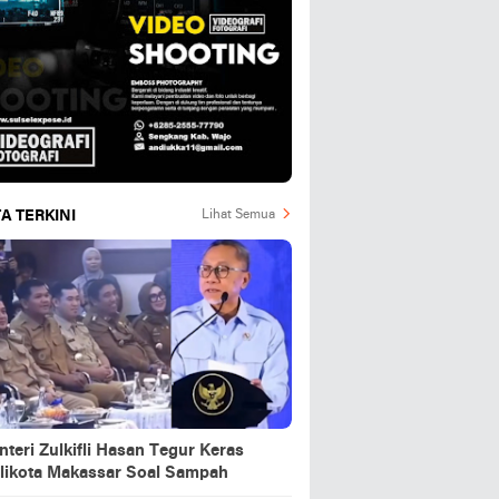
A TERKINI
Lihat Semua
teri Zulkifli Hasan Tegur Keras
likota Makassar Soal Sampah