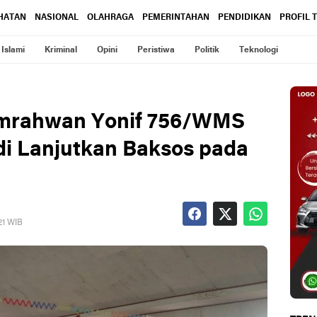
HATAN
NASIONAL
OLAHRAGA
PEMERINTAHAN
PENDIDIKAN
PROFIL 
Islami
Kriminal
Opini
Peristiwa
Politik
Teknologi
Pamrahwan Yonif 756/WMS
di Lanjutkan Baksos pada
021 WIB