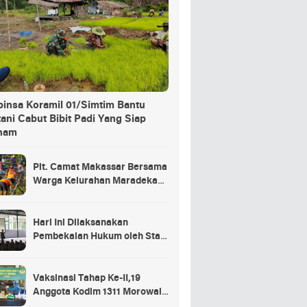
binsa Koramil 01/Simtim Bantu
ani Cabut Bibit Padi Yang Siap
nam
Plt. Camat Makassar Bersama
Warga Kelurahan Maradekaya
Lakukan Pembersihan Kanal
Hari Ini Dilaksanakan
Pembekalan Hukum oleh Staf
Hukum Divif 2 Kostrad Kepada
Para Prajurit Baru Divif 2
Kostrad
Vaksinasi Tahap Ke-II,19
Anggota Kodim 1311 Morowali
Tidak di Vaksin