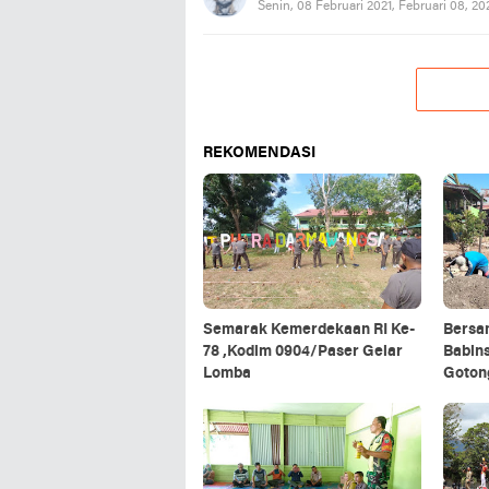
Senin, 08 Februari 2021, Februari 08, 2
REKOMENDASI
Semarak Kemerdekaan RI Ke-
Bersa
78 ,Kodim 0904/Paser Gelar
Babin
Lomba
Goton