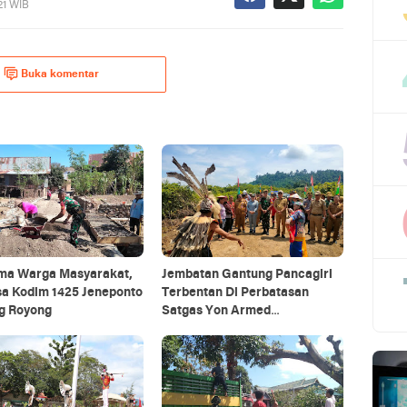
021 WIB
Buka komentar
ma Warga Masyarakat,
Jembatan Gantung Pancagiri
sa Kodim 1425 Jeneponto
Terbentan Di Perbatasan
g Royong
Satgas Yon Armed
5/Pancagiri Bersama Vertikal
Rescue Dan PT MA/BDRMS