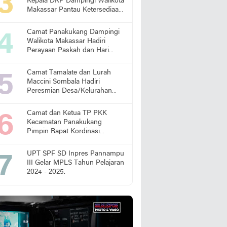
Kepala DKP Dampingi Walikota
Makassar Pantau Ketersediaan
Pangan di Pasar
Camat Panakukang Dampingi
Walikota Makassar Hadiri
Perayaan Paskah dan Hari
Lansia Nasional
Camat Tamalate dan Lurah
Maccini Sombala Hadiri
Peresmian Desa/Kelurahan
Sadar Hukum
Camat dan Ketua TP PKK
Kecamatan Panakukang
Pimpin Rapat Kordinasi
Percepatan Penanganan
Stunting
UPT SPF SD Inpres Pannampu
III Gelar MPLS Tahun Pelajaran
2024 - 2025.