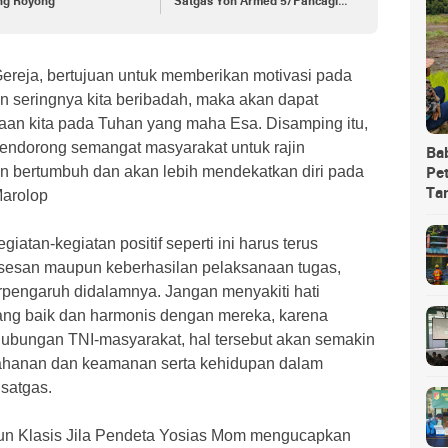
ng Royong
Satgas Yon Armed 5/Pancagiri
Bersama Vertikal Rescue Dan
PT MA/BDRMS
ereja, bertujuan untuk memberikan motivasi pada
n seringnya kita beribadah, maka akan dapat
an kita pada Tuhan yang maha Esa. Disamping itu,
 pendorong semangat masyarakat untuk rajin
Ba
n bertumbuh dan akan lebih mendekatkan diri pada
Pet
Ta
Marolop
iatan-kegiatan positif seperti ini harus terus
ksesan maupun keberhasilan pelaksanaan tugas,
berpengaruh didalamnya. Jangan menyakiti hati
ang baik dan harmonis dengan mereka, karena
ubungan TNI-masyarakat, hal tersebut akan semakin
hanan dan keamanan serta kehidupan dalam
satgas.
un Klasis Jila Pendeta Yosias Mom mengucapkan