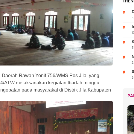
TREN
D
4
I
1
K
5
N
2
S
 Daerah Rawan Yonif 756/WMS Pos Jila, yang
3
74/ATW melaksanakan kegiatan Ibadah minggu
engobatan pada masyarakat di Distrik Jila Kabupaten
PA