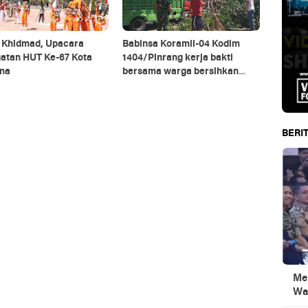
 Khidmad, Upacara
Babinsa Koramil-04 Kodim
gatan HUT Ke-67 Kota
1404/Pinrang kerja bakti
na
bersama warga bersihkan
ranting pohon di pinggir jalan
BERIT
Men
Wa