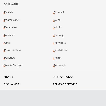
KATEGORI
Daerah
Ekonomi
Internasional
Islami
Kesehatan
Kriminal
Nasional
Olahraga
Opini
Pariwisata
Pemerintahan
Pendidikan
Peristiwa
Politik
Seni & Budaya
Teknologi
REDAKSI
PRIVACY POLICY
DISCLAIMER
TERMS OF SERVICE
MEDIA SIBER
INFO IKLAN
Copyright ©
2026
SUARATIPIKOR