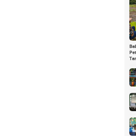
Ba
Pet
Ta