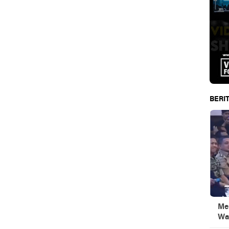
BERIT
Men
Wa