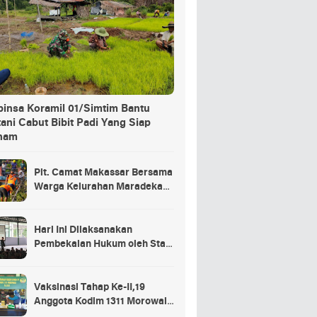
binsa Koramil 01/Simtim Bantu
ani Cabut Bibit Padi Yang Siap
nam
Plt. Camat Makassar Bersama
Warga Kelurahan Maradekaya
Lakukan Pembersihan Kanal
Hari Ini Dilaksanakan
Pembekalan Hukum oleh Staf
Hukum Divif 2 Kostrad Kepada
Para Prajurit Baru Divif 2
Kostrad
Vaksinasi Tahap Ke-II,19
Anggota Kodim 1311 Morowali
Tidak di Vaksin