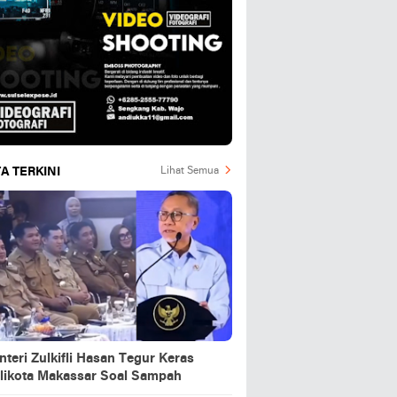
A TERKINI
Lihat Semua
teri Zulkifli Hasan Tegur Keras
likota Makassar Soal Sampah