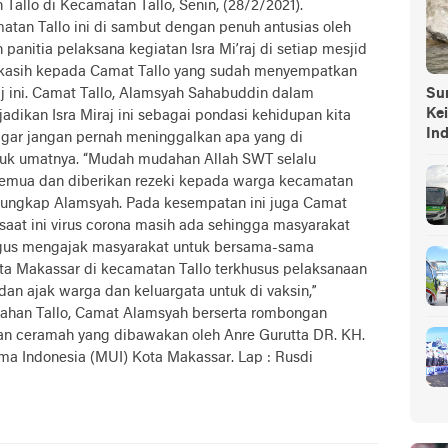
allo di Kecamatan Tallo, Senin, (28/2/2021).
tan Tallo ini di sambut dengan penuh antusias oleh
anitia pelaksana kegiatan Isra Mi’raj di setiap mesjid
 kasih kepada Camat Tallo yang sudah menyempatkan
aj ini. Camat Tallo, Alamsyah Sahabuddin dalam
Sump
Ke
dikan Isra Miraj ini sebagai pondasi kehidupan kita
In
 agar jangan pernah meninggalkan apa yang di
k umatnya. “Mudah mudahan Allah SWT selalu
emua dan diberikan rezeki kepada warga kecamatan
ni,” ungkap Alamsyah. Pada kesempatan ini juga Camat
aat ini virus corona masih ada sehingga masyarakat
aligus mengajak masyarakat untuk bersama-sama
a Makassar di kecamatan Tallo terkhusus pelaksanaan
 dan ajak warga dan keluargata untuk di vaksin,”
rahan Tallo, Camat Alamsyah berserta rombongan
n ceramah yang dibawakan oleh Anre Gurutta DR. KH.
ma Indonesia (MUI) Kota Makassar. Lap : Rusdi