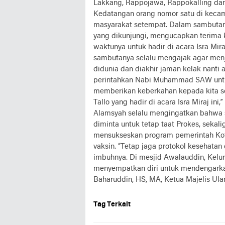
Lakkang, Rappojawa, Rappokalling dan T
Kedatangan orang nomor satu di kecama
masyarakat setempat. Dalam sambutan p
yang dikunjungi, mengucapkan terima
waktunya untuk hadir di acara Isra Mir
sambutanya selalu mengajak agar menja
didunia dan diakhir jaman kelak nanti
perintahkan Nabi Muhammad SAW untu
memberikan keberkahan kepada kita s
Tallo yang hadir di acara Isra Miraj i
Alamsyah selalu mengingatkan bahwa s
diminta untuk tetap taat Prokes, sek
mensukseskan program pemerintah Kot
vaksin. “Tetap jaga protokol kesehatan
imbuhnya. Di mesjid Awalauddin, Kelu
menyempatkan diri untuk mendengarka
Baharuddin, HS, MA, Ketua Majelis Ula
Tag Terkait