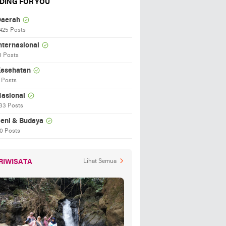
DING FOR YOU
aerah
425 Posts
nternasional
0 Posts
esehatan
 Posts
asional
33 Posts
eni & Budaya
0 Posts
RIWISATA
Lihat Semua