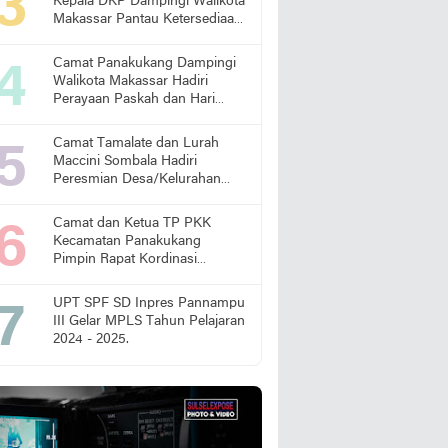
Kepala DKP Dampingi Walikota
Makassar Pantau Ketersediaan
Pangan di Pasar
Camat Panakukang Dampingi
Walikota Makassar Hadiri
Perayaan Paskah dan Hari
Lansia Nasional
Camat Tamalate dan Lurah
Maccini Sombala Hadiri
Peresmian Desa/Kelurahan
Sadar Hukum
Camat dan Ketua TP PKK
Kecamatan Panakukang
Pimpin Rapat Kordinasi
Percepatan Penanganan
Stunting
UPT SPF SD Inpres Pannampu
III Gelar MPLS Tahun Pelajaran
2024 - 2025.