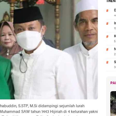
TREN
D
4
I
1
K
5
N
2
S
3
PA
buddin, S.STP, M.Si didampingi sejumlah lurah
r Muhammad SAW tahun 1443 Hijiriah di 4 kelurahan yakni