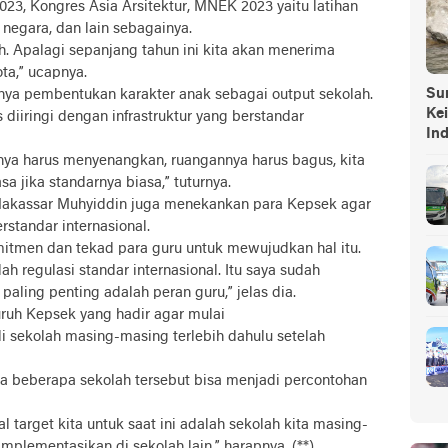
023, Kongres Asia Arsitektur, MNEK 2023 yaitu latihan
negara, dan lain sebagainya.
h. Apalagi sepanjang tahun ini kita akan menerima
ta,” ucapnya.
Sump
gnya pembentukan karakter anak sebagai output sekolah.
Ke
diiringi dengan infrastruktur yang berstandar
In
unya harus menyenangkan, ruangannya harus bagus, kita
a jika standarnya biasa,” tuturnya.
Makassar Muhyiddin juga menekankan para Kepsek agar
standar internasional.
itmen dan tekad para guru untuk mewujudkan hal itu.
h regulasi standar internasional. Itu saya sudah
paling penting adalah peran guru,” jelas dia.
uruh Kepsek yang hadir agar mulai
di sekolah masing-masing terlebih dahulu setelah
ya beberapa sekolah tersebut bisa menjadi percontohan
target kita untuk saat ini adalah sekolah kita masing-
mplementasikan di sekolah lain,” harapnya. (**)