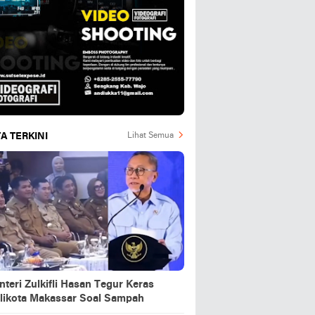
A TERKINI
Lihat Semua
teri Zulkifli Hasan Tegur Keras
likota Makassar Soal Sampah