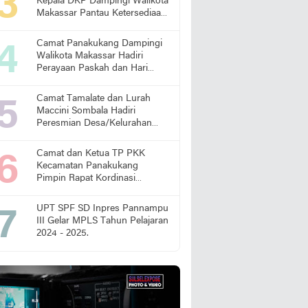
Kepala DKP Dampingi Walikota
Makassar Pantau Ketersediaan
Pangan di Pasar
Camat Panakukang Dampingi
Walikota Makassar Hadiri
Perayaan Paskah dan Hari
Lansia Nasional
Camat Tamalate dan Lurah
Maccini Sombala Hadiri
Peresmian Desa/Kelurahan
Sadar Hukum
Camat dan Ketua TP PKK
Kecamatan Panakukang
Pimpin Rapat Kordinasi
Percepatan Penanganan
Stunting
UPT SPF SD Inpres Pannampu
III Gelar MPLS Tahun Pelajaran
2024 - 2025.