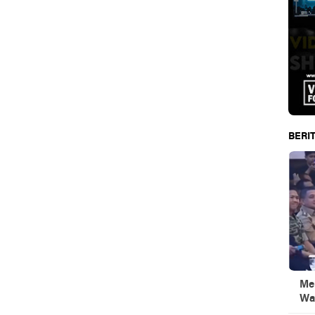
BERIT
Men
Wa