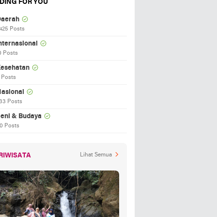
DING FOR YOU
aerah
425 Posts
nternasional
0 Posts
esehatan
 Posts
asional
33 Posts
eni & Budaya
0 Posts
RIWISATA
Lihat Semua