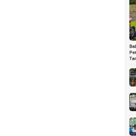
Ba
Pet
Ta