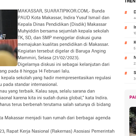
TREN
MAKASSAR, SUARATIPIKOR.COM,- Bunda
D
PAUD Kota Makassar, Indira Yusuf Ismail dan
4
Kepala Dinas Pendidikan (Disdik) Makassar
I
Muhyiddin bersama sejumlah kepala sekolah
1
TK, SD, dan SMP menggelar diskusi guna
K
memajukan kualitas pendidikan di Makassar.
5
Kegiatan tersebut digelar di Baruga Anging
Mammiri, Selasa (21/02/2023).
N
2
Digelarnya diskusi ini sebagai kelanjutan dari
ang pada 8 hingga 14 Februari lalu.
S
a kepala sekolah yang hadir mempresentasikan regulasi
3
 pada standar internasional.
mau yang terbaik. Kalau saya, selalu sarana dan
PA
aonal karena kita ini sudah dunia global,” kata Indira.
 harus terus berbenah terutama salah satunya di bidang
 Kota Makassar menjadi tuan rumah dari berbagai agenda
23, Rapat Kerja Nasional (Rakernas) Asosiasi Pemerintah