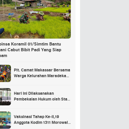
binsa Koramil 01/Simtim Bantu
ani Cabut Bibit Padi Yang Siap
nam
Plt. Camat Makassar Bersama
Warga Kelurahan Maradekaya
Lakukan Pembersihan Kanal
Hari Ini Dilaksanakan
Pembekalan Hukum oleh Staf
Hukum Divif 2 Kostrad Kepada
Para Prajurit Baru Divif 2
Kostrad
Vaksinasi Tahap Ke-II,19
Anggota Kodim 1311 Morowali
Tidak di Vaksin