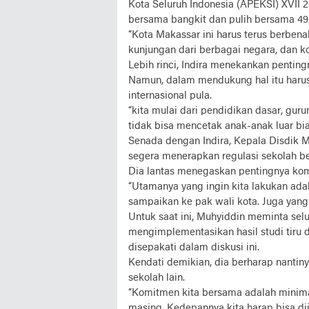
Kota Seluruh Indonesia (APEKSI) XVII 2
bersama bangkit dan pulih bersama 49 
“Kota Makassar ini harus terus berbena
kunjungan dari berbagai negara, dan ko
Lebih rinci, Indira menekankan pentin
Namun, dalam mendukung hal itu harus 
internasional pula.
“kita mulai dari pendidikan dasar, gur
tidak bisa mencetak anak-anak luar bias
Senada dengan Indira, Kepala Disdik 
segera menerapkan regulasi sekolah ber
Dia lantas menegaskan pentingnya kom
“Utamanya yang ingin kita lakukan adala
sampaikan ke pak wali kota. Juga yang 
Untuk saat ini, Muhyiddin meminta sel
mengimplementasikan hasil studi tiru 
disepakati dalam diskusi ini.
Kendati demikian, dia berharap nantin
sekolah lain.
“Komitmen kita bersama adalah minimal 
masing. Kedepannya kita harap bisa dii