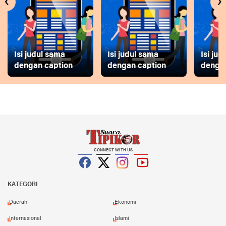
‹
›
Isi judul sama
Isi judul sama
Isi ju
dengan caption
dengan caption
dengan
CONNECT WITH US
Facebook
Twitter
Instagram
YouTube
KATEGORI
Daerah
Ekonomi
Internasional
Islami