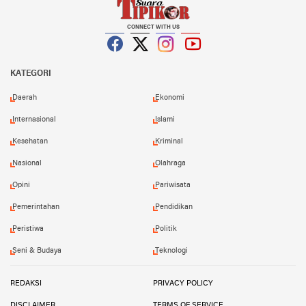
CONNECT WITH US
Facebook
Twitter
Instagram
YouTube
KATEGORI
Daerah
Ekonomi
Internasional
Islami
Kesehatan
Kriminal
Nasional
Olahraga
Opini
Pariwisata
Pemerintahan
Pendidikan
Peristiwa
Politik
Seni & Budaya
Teknologi
REDAKSI
PRIVACY POLICY
DISCLAIMER
TERMS OF SERVICE