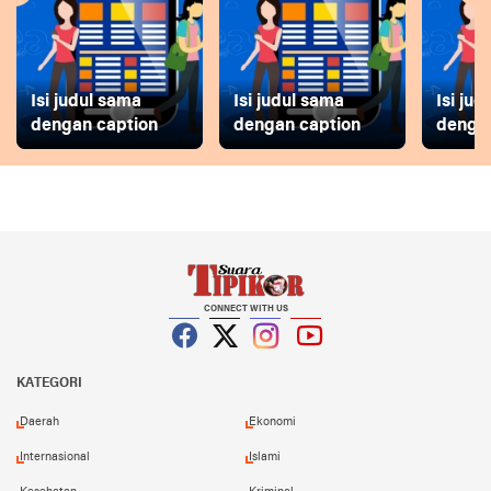
Isi judul sama
Isi judul sama
Isi ju
dengan caption
dengan caption
dengan
CONNECT WITH US
Facebook
Twitter
Instagram
YouTube
KATEGORI
Daerah
Ekonomi
Internasional
Islami