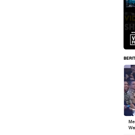
BERIT
Men
Wa