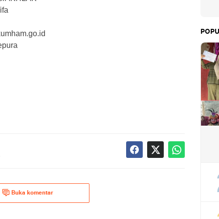
fa
POPU
nkumham.go.id
epura
B
Buka komentar