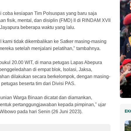
uji coba kesiapan Tim Polsuspas yang baru saja
 fisik, mental, dan disiplin (FMD) II di RINDAM XVII
 Jayapura beberapa waktu yang lalu.
II kami tidak dikembalikan ke Satker masing-masing
mereka setelah menjalani pelatihan," tambahnya.
 pukul 20.00 WIT, di mana petugas Lapas Abepura
enggeledahan di empat blok, Isolasi, Jaksa,
han dilakukan secara berkelompok, dengan masing-
 petugas beserta tim dari Divisi PAS.
 Hunian Warga Binaan dicatat dan diamankan,
entuk pertanggungjawaban kepada pimpinan," ujar
 Wibowo pada hari Senin (26 Juni 2023).
EK