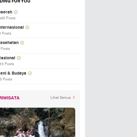
DING FOR YOU
aerah
425 Posts
nternasional
0 Posts
esehatan
 Posts
asional
33 Posts
eni & Budaya
0 Posts
RIWISATA
Lihat Semua