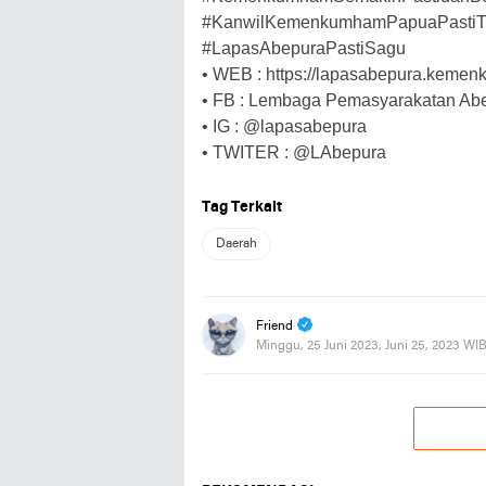
#KanwilKemenkumhamPapuaPastiTi
#LapasAbepuraPastiSagu
• WEB : https://lapasabepura.keme
• FB : Lembaga Pemasyarakatan Ab
• IG : @lapasabepura
• TWITER : @LAbepura
Tag Terkait
Daerah
Friend
Minggu, 25 Juni 2023, Juni 25, 2023 WI