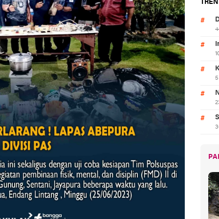
TREN
D
4
I
1
K
5
N
2
S
3
PA