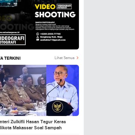
A TERKINI
Lihat Semua
teri Zulkifli Hasan Tegur Keras
likota Makassar Soal Sampah