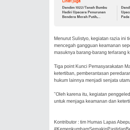
Lihat juga
Dandim 1022/Tanah Bumbu
Dand
Hadiri Upacara Penurunan
Upac
Bendera Merah Putih,
Pada
Memperingati HUT ke-78
Indon
Kemerdekaan Republik
Indonesia
Menurut Sulistyo, kegiatan razia ini t
mencegah gangguan keamanan seperti
masuknya barang-barang terlarang k
Tiga point Kunci Pemasyarakatan Ma
ketertiban, pemberantasan peredara
hukum lainnya menjadi senjata uta
"Oleh karena itu, kegiatan penggele
untuk menjaga keamanan dan keterti
Kontributor : tim Humas Lapas Abep
#KemenkumhamSemakinPastidan