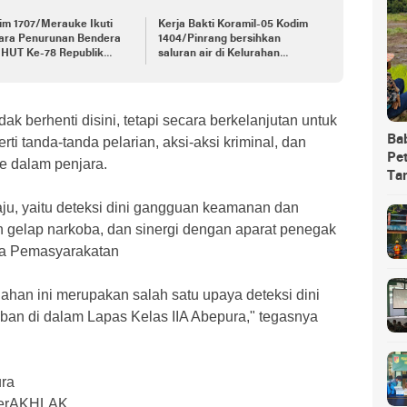
im 1707/Merauke Ikuti
Kerja Bakti Koramil-05 Kodim
ara Penurunan Bendera
1404/Pinrang bersihkan
 HUT Ke-78 Republik
saluran air di Kelurahan
esia
Benteng
idak berhenti disini, tetapi secara berkelanjutan untuk
Ba
 tanda-tanda pelarian, aksi-aksi kriminal, dan
Pet
e dalam penjara.
Ta
ju, yaitu deteksi dini gangguan keamanan dan
n gelap narkoba, dan sinergi dengan aparat penegak
ma Pemasyarakatan
dahan ini merupakan salah satu upaya deteksi dini
ban di dalam Lapas Kelas IIA Abepura," tegasnya
ura
BerAKHLAK