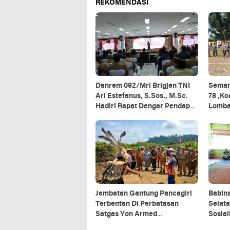
REKOMENDASI
Danrem 092/Mrl Brigjen TNI
Semar
Ari Estefanus, S.Sos., M.Sc.
78 ,K
Hadiri Rapat Dengar Pendapat
Lomb
Kepala Daerah Se-Provinsi
Kalimantan Utara
Jembatan Gantung Pancagiri
Babin
Terbentan Di Perbatasan
Selata
Satgas Yon Armed
Sosia
5/Pancagiri Bersama Vertikal
Organ