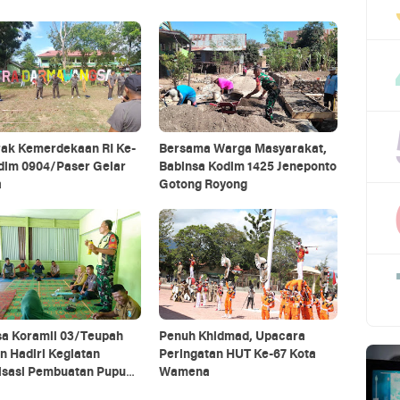
ak Kemerdekaan RI Ke-
Bersama Warga Masyarakat,
odim 0904/Paser Gelar
Babinsa Kodim 1425 Jeneponto
a
Gotong Royong
sa Koramil 03/Teupah
Penuh Khidmad, Upacara
n Hadiri Kegiatan
Peringatan HUT Ke-67 Kota
lisasi Pembuatan Pupuk
Wamena
ik