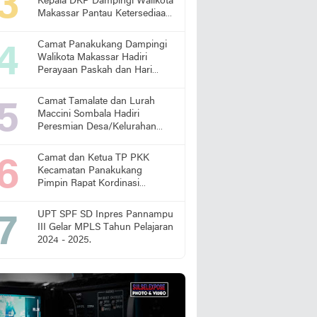
Kepala DKP Dampingi Walikota
Makassar Pantau Ketersediaan
Pangan di Pasar
Camat Panakukang Dampingi
Walikota Makassar Hadiri
Perayaan Paskah dan Hari
Lansia Nasional
Camat Tamalate dan Lurah
Maccini Sombala Hadiri
Peresmian Desa/Kelurahan
Sadar Hukum
Camat dan Ketua TP PKK
Kecamatan Panakukang
Pimpin Rapat Kordinasi
Percepatan Penanganan
Stunting
UPT SPF SD Inpres Pannampu
III Gelar MPLS Tahun Pelajaran
2024 - 2025.