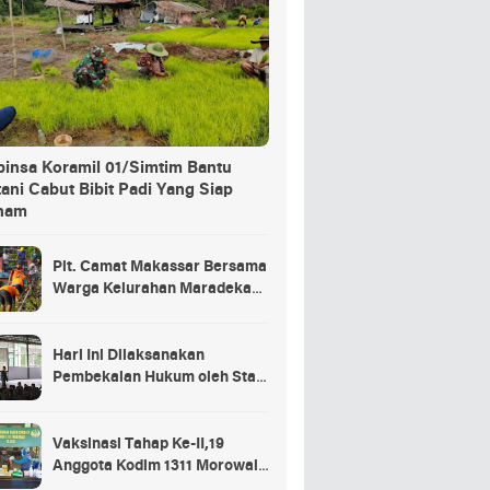
binsa Koramil 01/Simtim Bantu
ani Cabut Bibit Padi Yang Siap
nam
Plt. Camat Makassar Bersama
Warga Kelurahan Maradekaya
Lakukan Pembersihan Kanal
Hari Ini Dilaksanakan
Pembekalan Hukum oleh Staf
Hukum Divif 2 Kostrad Kepada
Para Prajurit Baru Divif 2
Kostrad
Vaksinasi Tahap Ke-II,19
Anggota Kodim 1311 Morowali
Tidak di Vaksin