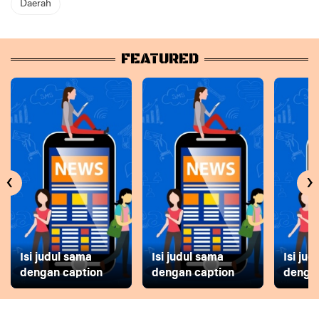
Daerah
FEATURED
‹
›
Isi judul sama
Isi judul sama
Isi ju
dengan caption
dengan caption
dengan