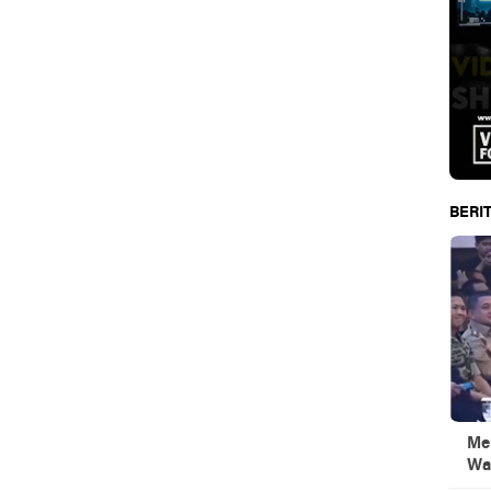
BERIT
Men
Wa