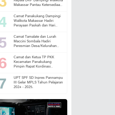
Kepala DKP Dampingi Walikota
Makassar Pantau Ketersediaan
Pangan di Pasar
Camat Panakukang Dampingi
Walikota Makassar Hadiri
Perayaan Paskah dan Hari
Lansia Nasional
Camat Tamalate dan Lurah
Maccini Sombala Hadiri
Peresmian Desa/Kelurahan
Sadar Hukum
Camat dan Ketua TP PKK
Kecamatan Panakukang
Pimpin Rapat Kordinasi
Percepatan Penanganan
Stunting
UPT SPF SD Inpres Pannampu
III Gelar MPLS Tahun Pelajaran
2024 - 2025.