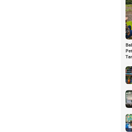
Ba
Pet
Ta