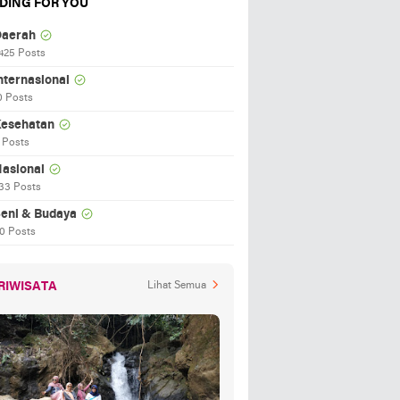
DING FOR YOU
aerah
425 Posts
nternasional
0 Posts
esehatan
 Posts
asional
33 Posts
eni & Budaya
0 Posts
RIWISATA
Lihat Semua