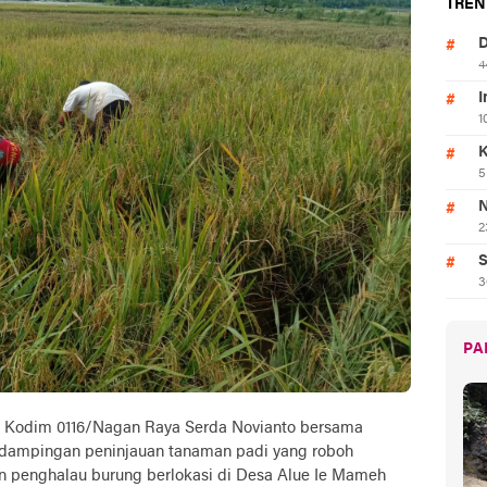
TREN
D
4
I
1
K
5
N
2
S
3
PA
la Kodim 0116/Nagan Raya Serda Novianto bersama
dampingan peninjauan tanaman padi yang roboh
n penghalau burung berlokasi di Desa Alue Ie Mameh