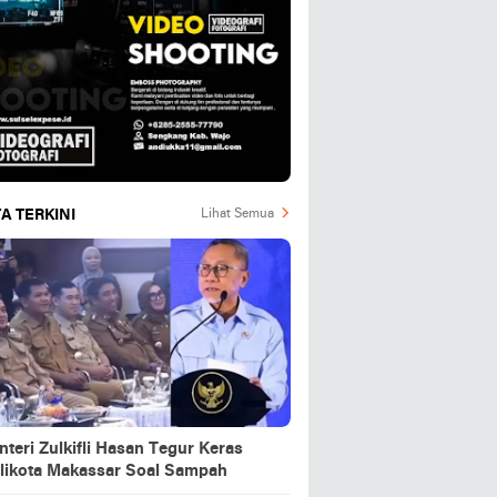
A TERKINI
Lihat Semua
teri Zulkifli Hasan Tegur Keras
likota Makassar Soal Sampah