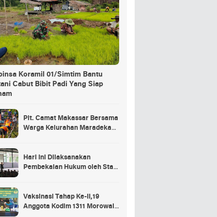
binsa Koramil 01/Simtim Bantu
ani Cabut Bibit Padi Yang Siap
nam
Plt. Camat Makassar Bersama
Warga Kelurahan Maradekaya
Lakukan Pembersihan Kanal
Hari Ini Dilaksanakan
Pembekalan Hukum oleh Staf
Hukum Divif 2 Kostrad Kepada
Para Prajurit Baru Divif 2
Kostrad
Vaksinasi Tahap Ke-II,19
Anggota Kodim 1311 Morowali
Tidak di Vaksin