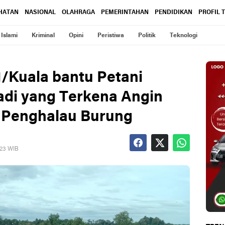
HATAN
NASIONAL
OLAHRAGA
PEMERINTAHAN
PENDIDIKAN
PROFIL 
Islami
Kriminal
Opini
Peristiwa
Politik
Teknologi
1/Kuala bantu Petani
di yang Terkena Angin
g Penghalau Burung
023 WIB