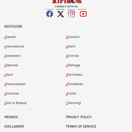
CONNECT WITH US
Facebook
Twitter
Instagram
YouTube
KATEGORI
Daerah
Ekonomi
Internasional
Islami
Kesehatan
Kriminal
Nasional
Olahraga
Opini
Pariwisata
Pemerintahan
Pendidikan
Peristiwa
Politik
Seni & Budaya
Teknologi
REDAKSI
PRIVACY POLICY
DISCLAIMER
TERMS OF SERVICE