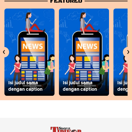
FEATURED
‹
›
Isi judul sama
Isi judul sama
Isi ju
dengan caption
dengan caption
dengan