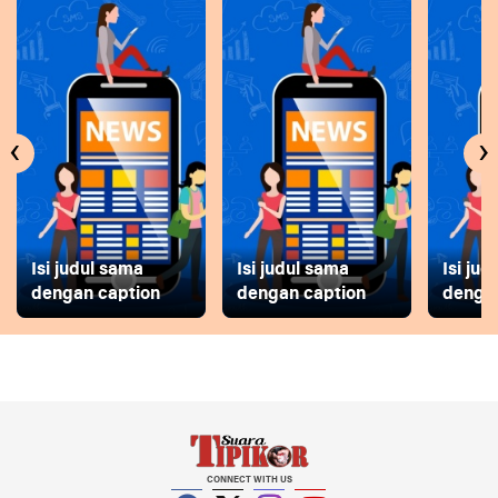
‹
›
Isi judul sama
Isi judul sama
Isi ju
dengan caption
dengan caption
dengan
CONNECT WITH US