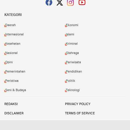
Facebook
Twitter
Instagram
YouTube
KATEGORI
Daerah
Ekonomi
Internasional
Islami
Kesehatan
Kriminal
Nasional
Olahraga
Opini
Pariwisata
Pemerintahan
Pendidikan
Peristiwa
Politik
Seni & Budaya
Teknologi
REDAKSI
PRIVACY POLICY
DISCLAIMER
TERMS OF SERVICE
MEDIA SIBER
INFO IKLAN