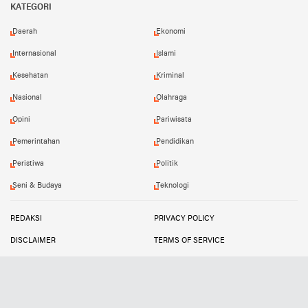
KATEGORI
Daerah
Ekonomi
Internasional
Islami
Kesehatan
Kriminal
Nasional
Olahraga
Opini
Pariwisata
Pemerintahan
Pendidikan
Peristiwa
Politik
Seni & Budaya
Teknologi
REDAKSI
PRIVACY POLICY
DISCLAIMER
TERMS OF SERVICE
MEDIA SIBER
INFO IKLAN
Copyright ©
2026
SUARATIPIKOR