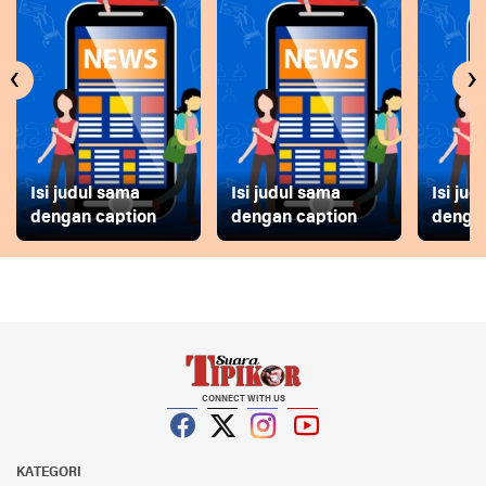
‹
›
Isi judul sama
Isi judul sama
Isi ju
dengan caption
dengan caption
dengan
CONNECT WITH US
Facebook
Twitter
Instagram
YouTube
KATEGORI